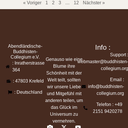
« Voriger
1
2
3
…
12
Nächster »
Info :
Abendländische-
Buddhisten-
Support 
Collegium e.V.
Genauso wie eine
webmaster@buddhisten
: Inratherstrasse
Blume ihre
collegium.or
364
Schönheit mit der
Email :
Welt teilt, sollten
: 47803 Krefeld
info@buddhisten-
wir unsere Liebe
: Deutschland
collegium.org
und Mitgefühl mit
anderen teilen, um
Telefon : +49
das Glück im
2151 9420278
Universum zu
vermehren.