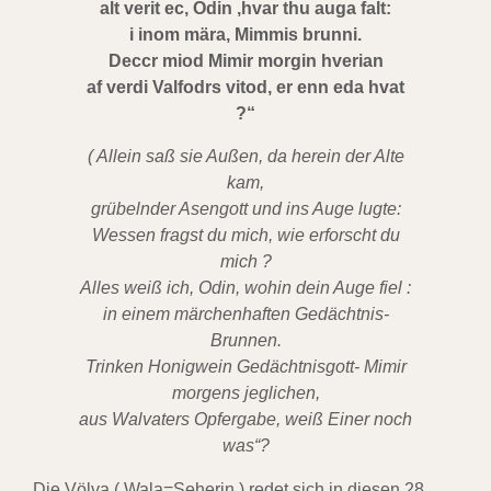
alt verit ec, Odin ,hvar thu auga falt:
i inom mära, Mimmis brunni.
Deccr miod Mimir morgin hverian
af verdi Valfodrs vitod, er enn eda hvat
?“
( Allein saß sie Außen, da herein der Alte
kam,
grübelnder Asengott und ins Auge lugte:
Wessen fragst du mich, wie erforscht du
mich ?
Alles weiß ich, Odin, wohin dein Auge fiel :
in einem märchenhaften Gedächtnis-
Brunnen.
Trinken Honigwein Gedächtnisgott- Mimir
morgens jeglichen,
aus Walvaters Opfergabe, weiß Einer noch
was“?
Die Völva ( Wala=Seherin ) redet sich in diesen 28.