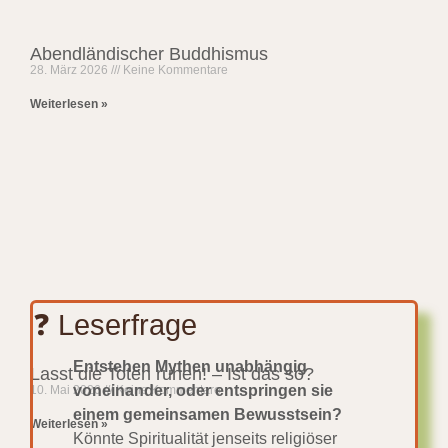
Abendländischer Buddhismus
28. März 2026
Keine Kommentare
Weiterlesen »
❓ Leserfrage
Entstehen Mythen unabhängig
Lasst die Toten ruhen! – Ist das so?
voneinander, oder entspringen sie
10. Mai 2026
Keine Kommentare
einem gemeinsamen Bewusstsein?
Weiterlesen »
Könnte Spiritualität jenseits religiöser