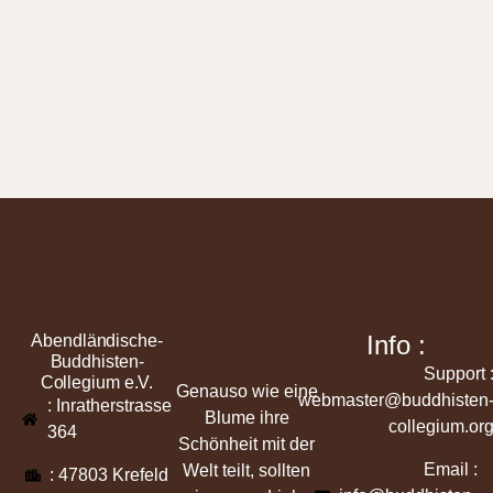
Info :
Abendländische-
Buddhisten-
Support 
Collegium e.V.
Genauso wie eine
webmaster@buddhisten
: Inratherstrasse
Blume ihre
collegium.or
364
Schönheit mit der
Email :
Welt teilt, sollten
: 47803 Krefeld