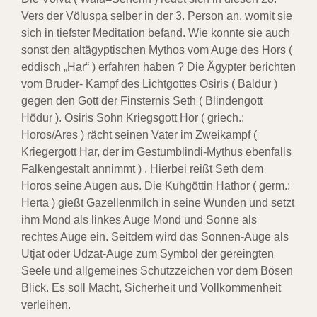
Vers der Völuspa selber in der 3. Person an, womit sie
sich in tiefster Meditation befand. Wie konnte sie auch
sonst den altägyptischen Mythos vom Auge des Hors (
eddisch „Har“ ) erfahren haben ? Die Ägypter berichten
vom Bruder- Kampf des Lichtgottes Osiris ( Baldur )
gegen den Gott der Finsternis Seth ( Blindengott
Hödur ). Osiris Sohn Kriegsgott Hor ( griech.:
Horos/Ares ) rächt seinen Vater im Zweikampf (
Kriegergott Har, der im Gestumblindi-Mythus ebenfalls
Falkengestalt annimmt ) . Hierbei reißt Seth dem
Horos seine Augen aus. Die Kuhgöttin Hathor ( germ.:
Herta ) gießt Gazellenmilch in seine Wunden und setzt
ihm Mond als linkes Auge Mond und Sonne als
rechtes Auge ein. Seitdem wird das Sonnen-Auge als
Utjat oder Udzat-Auge zum Symbol der gereingten
Seele und allgemeines Schutzzeichen vor dem Bösen
Blick. Es soll Macht, Sicherheit und Vollkommenheit
verleihen.