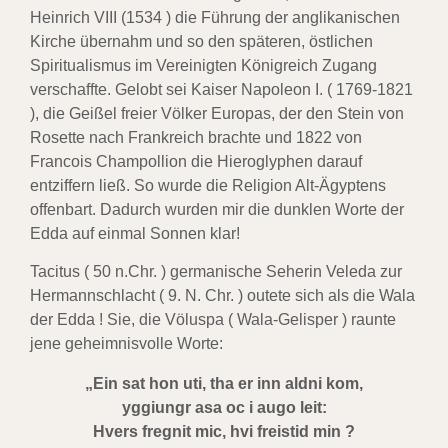
Heinrich VIII (1534 ) die Führung der anglikanischen
Kirche übernahm und so den späteren, östlichen
Spiritualismus im Vereinigten Königreich Zugang
verschaffte. Gelobt sei Kaiser Napoleon I. ( 1769-1821
), die Geißel freier Völker Europas, der den Stein von
Rosette nach Frankreich brachte und 1822 von
Francois Champollion die Hieroglyphen darauf
entziffern ließ. So wurde die Religion Alt-Ägyptens
offenbart. Dadurch wurden mir die dunklen Worte der
Edda auf einmal Sonnen klar!
Tacitus ( 50 n.Chr. ) germanische Seherin Veleda zur
Hermannschlacht ( 9. N. Chr. ) outete sich als die Wala
der Edda ! Sie, die Völuspa ( Wala-Gelisper ) raunte
jene geheimnisvolle Worte:
„Ein sat hon uti, tha er inn aldni kom,
yggiungr asa oc i augo leit:
Hvers fregnit mic, hvi freistid min ?