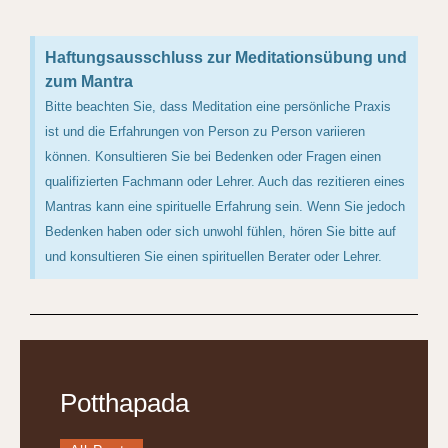
Haftungsausschluss zur Meditationsübung und
zum Mantra
Bitte beachten Sie, dass Meditation eine persönliche Praxis
ist und die Erfahrungen von Person zu Person variieren
können. Konsultieren Sie bei Bedenken oder Fragen einen
qualifizierten Fachmann oder Lehrer. Auch das rezitieren eines
Mantras kann eine spirituelle Erfahrung sein. Wenn Sie jedoch
Bedenken haben oder sich unwohl fühlen, hören Sie bitte auf
und konsultieren Sie einen spirituellen Berater oder Lehrer.
Potthapada