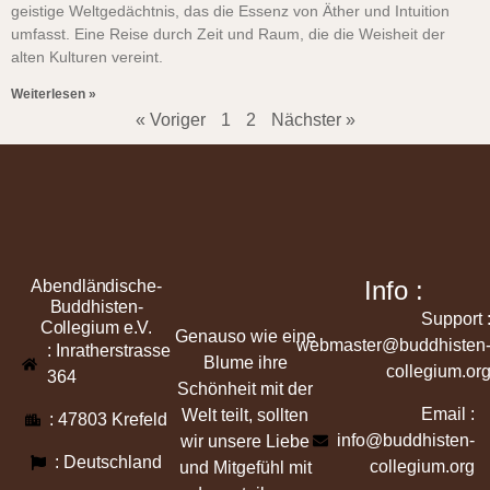
geistige Weltgedächtnis, das die Essenz von Äther und Intuition
umfasst. Eine Reise durch Zeit und Raum, die die Weisheit der
alten Kulturen vereint.
Weiterlesen »
« Voriger
1
2
Nächster »
Info :
Abendländische-
Buddhisten-
Support 
Collegium e.V.
Genauso wie eine
webmaster@buddhisten
: Inratherstrasse
Blume ihre
collegium.or
364
Schönheit mit der
Email :
Welt teilt, sollten
: 47803 Krefeld
info@buddhisten-
wir unsere Liebe
: Deutschland
collegium.org
und Mitgefühl mit