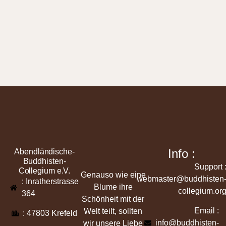
Info :
Abendländische-
Buddhisten-
Support 
Collegium e.V.
Genauso wie eine
webmaster@buddhisten
: Inratherstrasse
Blume ihre
collegium.or
364
Schönheit mit der
Email :
Welt teilt, sollten
: 47803 Krefeld
info@buddhisten-
wir unsere Liebe