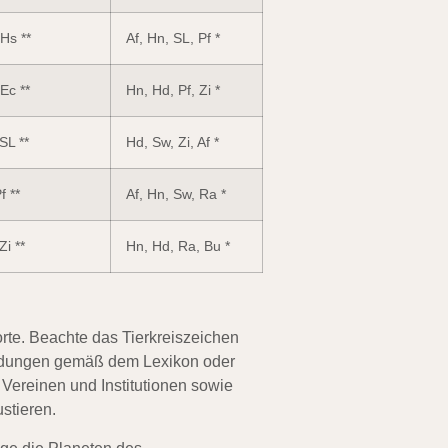
Hs **
Af, Hn, SL, Pf *
Ec **
Hn, Hd, Pf, Zi *
SL **
Hd, Sw, Zi, Af *
f **
Af, Hn, Sw, Ra *
Zi **
Hn, Hd, Ra, Bu *
orte. Beachte das Tierkreiszeichen
ndungen gemäß dem Lexikon oder
ereinen und Institutionen sowie
stieren.