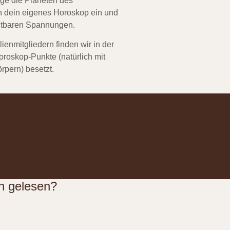
age die Planeten des
in dein eigenes Horoskop ein und
chtbaren Spannungen.
ienmitgliedern finden wir in der
oroskop-Punkte (natürlich mit
pern) besetzt.
n gelesen?