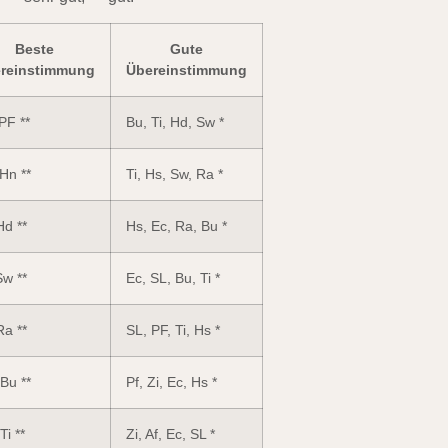
Beste
Gute
reinstimmung
Übereinstimmung
PF **
Bu, Ti, Hd, Sw *
Hn **
Ti, Hs, Sw, Ra *
Hd **
Hs, Ec, Ra, Bu *
Sw **
Ec, SL, Bu, Ti *
Ra **
SL, PF, Ti, Hs *
Bu **
Pf, Zi, Ec, Hs *
Ti **
Zi, Af, Ec, SL *