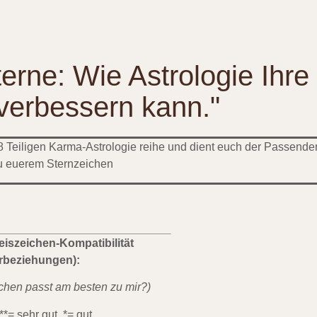
erne: Wie Astrologie Ihre
 verbessern kann."
8 Teiligen
Karma-Astrologie
reihe und dient euch der Passende
u euerem Sternzeichen
reiszeichen-Kompatibilität
erbeziehungen):
chen passt am besten zu mir?)
**= sehr gut, *= gut.