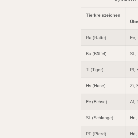
Tierkreiszeichen
Übe
Ra (Ratte)
Ec, 
Bu (Büffel)
SL, 
Ti (Tiger)
Pf, 
Hs (Hase)
Zi, 
Ec (Echse)
Af, 
SL (Schlange)
Hn, 
PF (Pferd)
Hd, 