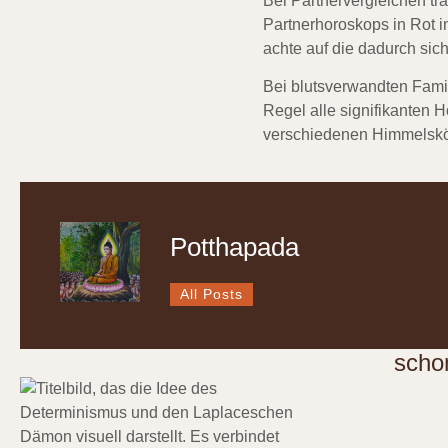
Bei Partnervergleichen tr
Partnerhoroskops in Rot 
achte auf die dadurch si
Bei blutsverwandten Famil
Regel alle signifikanten H
verschiedenen Himmelskör
Potthapada
All Posts
scho