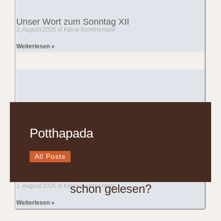
Unser Wort zum Sonntag XII
2. August 2026
Keine Kommentare
Weiterlesen »
Potthapada
All Posts
Geheime Heimatkunde III
schon gelesen?
1. August 2026
Keine Kommentare
Weiterlesen »