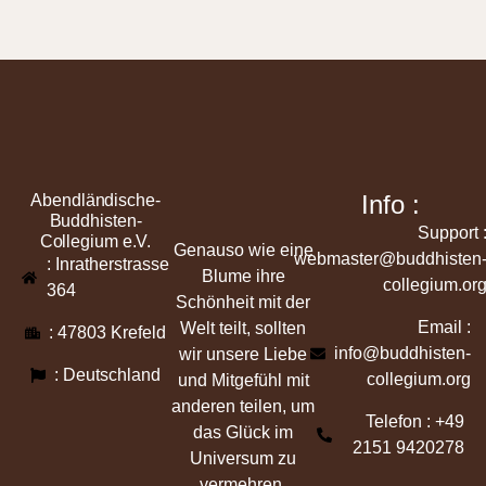
Info :
Abendländische-
Buddhisten-
Support 
Collegium e.V.
Genauso wie eine
webmaster@buddhisten
: Inratherstrasse
Blume ihre
collegium.or
364
Schönheit mit der
Email :
Welt teilt, sollten
: 47803 Krefeld
info@buddhisten-
wir unsere Liebe
: Deutschland
collegium.org
und Mitgefühl mit
anderen teilen, um
Telefon : +49
das Glück im
2151 9420278
Universum zu
vermehren.