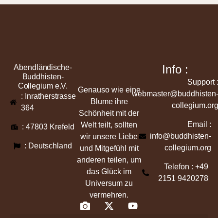
Info :
Abendländische-
Buddhisten-
Support 
Collegium e.V.
Genauso wie eine
webmaster@buddhisten
: Inratherstrasse
Blume ihre
collegium.or
364
Schönheit mit der
Email :
Welt teilt, sollten
: 47803 Krefeld
info@buddhisten-
wir unsere Liebe
: Deutschland
collegium.org
und Mitgefühl mit
anderen teilen, um
Telefon : +49
das Glück im
2151 9420278
Universum zu
vermehren.