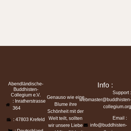
Info :
Abendländische-
Buddhisten-
Support 
Collegium e.V.
Genauso wie eine
webmaster@buddhisten
: Inratherstrasse
Blume ihre
collegium.or
364
Schönheit mit der
Email :
Welt teilt, sollten
: 47803 Krefeld
info@buddhisten-
wir unsere Liebe
: Deutschland