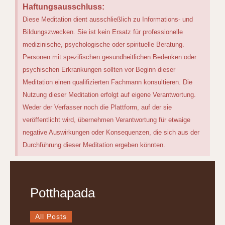
Haftungsausschluss:
Diese Meditation dient ausschließlich zu Informations- und
Bildungszwecken. Sie ist kein Ersatz für professionelle
medizinische, psychologische oder spirituelle Beratung.
Personen mit spezifischen gesundheitlichen Bedenken oder
psychischen Erkrankungen sollten vor Beginn dieser
Meditation einen qualifizierten Fachmann konsultieren. Die
Nutzung dieser Meditation erfolgt auf eigene Verantwortung.
Weder der Verfasser noch die Plattform, auf der sie
veröffentlicht wird, übernehmen Verantwortung für etwaige
negative Auswirkungen oder Konsequenzen, die sich aus der
Durchführung dieser Meditation ergeben könnten.
Potthapada
All Posts