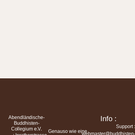
Info :
Abendländische-
Buddhisten-
Support 
Collegium e.V.
Genauso wie eine
webmaster@buddhisten