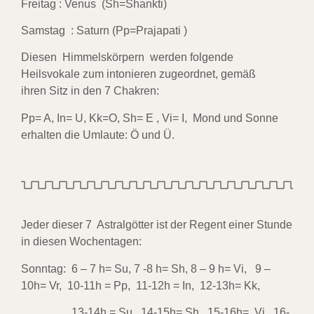
Freitag : Venus (Sh=Shankti)
Samstag : Saturn (Pp=Prajapati )
Diesen Himmelskörpern werden folgende
Heilsvokale zum intonieren zugeordnet, gemäß
ihren
Sitz in den 7 Chakren:
Pp= A, In= U, Kk=O, Sh= E , Vi= I, Mond und Sonne
erhalten die Umlaute: Ö und Ü.
Jeder dieser 7 Astralgötter ist der Regent einer Stunde
in diesen Wochentagen:
Sonntag: 6 – 7 h= Su, 7 -8 h= Sh, 8 – 9 h= Vi, 9 –
10h= Vr, 10-11h = Pp, 11-12h = In, 12-13h= Kk,
13-14h = Su, 14-15h= Sh, 15-16h= Vi, 16-