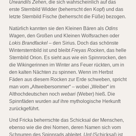
Urwandils Zehen
, die sich wahrscheinlich auf das
erste Sternbild Widder (beherrscht den Kopf) und das
letzte Sternbild Fische (beherrscht die Füße) bezogen.
Natürlich kannten sie den Kleinen Bären als
Odins
Wagen
, den Großen und Kleinen Wolfsrachen oder
Lokis Brandfackel
– den Sirius. Doch das schönste
Wintersternbild ist und bleibt
Freyas Rocken
, das helle
Sternbild Orion. Es sieht aus wie ein Spinnrocken, den
die Wikingerinnen im Winter ans Feuer rückten, um in
den kalten Nächten zu spinnen. Wenn im Herbst
Fäden aus diesem Rocken zur Erde schweben, spricht
man vom „Altweibersommer“ – wobei „Weiber“ im
Althochdeutschen noch
webari
(Weber) hieß. Die
Spinnfäden wurden auf ihre mythologische Herkunft
zurückgeführt.
Und Fricka beherrschte das Schicksal der Menschen,
ebenso wie die drei Nornen, deren Namen sich vom
Schnurren des Spinnrads ableitet.
Urd
(Schicksal) ist