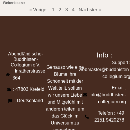
Weiterlesen »
« Voriger
1
2
3
4
Nächster »
Info :
Abendländische-
Buddhisten-
Support 
Collegium e.V.
Genauso wie eine
webmaster@buddhisten
: Inratherstrasse
Blume ihre
collegium.or
364
Schönheit mit der
Email :
Welt teilt, sollten
: 47803 Krefeld
info@buddhisten-
wir unsere Liebe
: Deutschland
collegium.org
und Mitgefühl mit
anderen teilen, um
Telefon : +49
das Glück im
2151 9420278
Universum zu
vermehren.