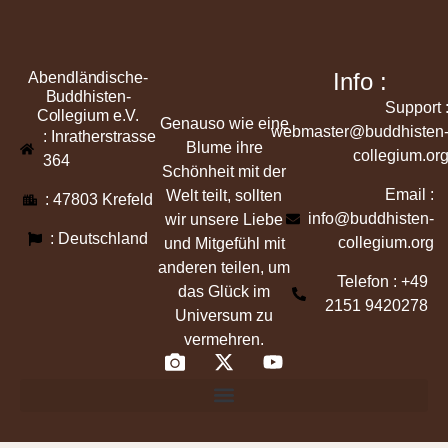
Info :
Abendländische-
Buddhisten-
Support 
Collegium e.V.
Genauso wie eine
webmaster@buddhisten
: Inratherstrasse
Blume ihre
collegium.or
364
Schönheit mit der
Email :
Welt teilt, sollten
: 47803 Krefeld
info@buddhisten-
wir unsere Liebe
: Deutschland
collegium.org
und Mitgefühl mit
anderen teilen, um
Telefon : +49
das Glück im
2151 9420278
Universum zu
vermehren.