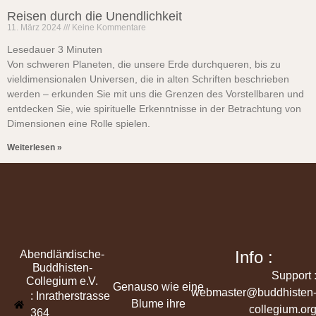
Reisen durch die Unendlichkeit
11. März 2024
Keine Kommentare
Lesedauer
3
Minuten
Von schweren Planeten, die unsere Erde durchqueren, bis zu
vieldimensionalen Universen, die in alten Schriften beschrieben
werden – erkunden Sie mit uns die Grenzen des Vorstellbaren und
entdecken Sie, wie spirituelle Erkenntnisse in der Betrachtung von
Dimensionen eine Rolle spielen.
Weiterlesen »
Info :
Abendländische-
Buddhisten-
Support 
Collegium e.V.
Genauso wie eine
webmaster@buddhisten
: Inratherstrasse
Blume ihre
collegium.or
364