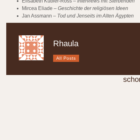
Elisabeth Kübler-Ross –
Interviews mit Sterbenden
Mircea Eliade –
Geschichte der religiösen Ideen
Jan Assmann –
Tod und Jenseits im Alten Ägypten
Rhaula
All Posts
scho