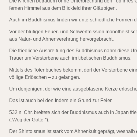
Die Kirchen betrauern ohne Unterbrechung den Tod ihres C
fernen Himmel aus dem Blickfeld ihrer Gläubigen.
Auch im Buddhismus finden wir unterschiedliche Formen d
Vor der blutigen Feuer- und Schwertmission monotheistisc
aus Natur- und Ahnenverehrung hervorgebracht.
Die friedliche Ausbreitung des Buddhismus nahm diese Urreli
Trauer um Verstorbene auch im tibetischen Buddhismus.
Mittels des Totenbuches bekommt dort der Verstorbene eine
völlige Erlöschen – zu gelangen.
Um denjenigen, der wie eine ausgeblasene Kerze erloschen
Das ist auch bei den Indern ein Grund zur Feier.
532 n. Chr. breitete sich der Buddhismus auch in Japan frie
(„Weg der Götter“).
Der Shintoismus ist stark vom Ahnenkult geprägt, weshalb 