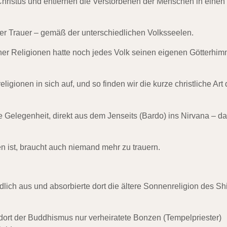
hristus und entfernen die Verstorbenen der Menschen in einen
er Trauer – gemäß der unterschiedlichen Volksseelen.
her Religionen hatte noch jedes Volk seinen eigenen Götterhim
gionen in sich auf, und so finden wir die kurze christliche Art 
 Gelegenheit, direkt aus dem Jenseits (Bardo) ins Nirvana – d
 ist, braucht auch niemand mehr zu trauern.
dlich aus und absorbierte dort die ältere Sonnenreligion des Sh
dort der Buddhismus nur verheiratete Bonzen (Tempelpriester)