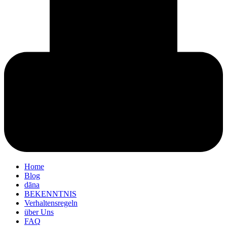
Home
Blog
dāna
BEKENNTNIS
Verhaltensregeln
über Uns
FAQ