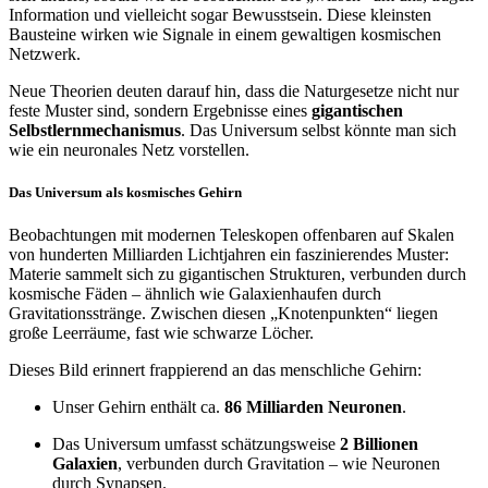
Information und vielleicht sogar Bewusstsein. Diese kleinsten
Bausteine wirken wie Signale in einem gewaltigen kosmischen
Netzwerk.
Neue Theorien deuten darauf hin, dass die Naturgesetze nicht nur
feste Muster sind, sondern Ergebnisse eines
gigantischen
Selbstlernmechanismus
. Das Universum selbst könnte man sich
wie ein neuronales Netz vorstellen.
Das Universum als kosmisches Gehirn
Beobachtungen mit modernen Teleskopen offenbaren auf Skalen
von hunderten Milliarden Lichtjahren ein faszinierendes Muster:
Materie sammelt sich zu gigantischen Strukturen, verbunden durch
kosmische Fäden – ähnlich wie Galaxienhaufen durch
Gravitationsstränge. Zwischen diesen „Knotenpunkten“ liegen
große Leerräume, fast wie schwarze Löcher.
Dieses Bild erinnert frappierend an das menschliche Gehirn:
Unser Gehirn enthält ca.
86 Milliarden Neuronen
.
Das Universum umfasst schätzungsweise
2 Billionen
Galaxien
, verbunden durch Gravitation – wie Neuronen
durch Synapsen.