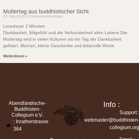
Muttertag aus buddhistischer Sicht
10. Mai 2026
Keine Kommentare
Lesedauer
2
Minuten
Dankbarkeit, Mitgefühl und die Verbundenheit allen Lebens Der
Muttertag wird in vielen Kulturen als ein Tag der Dankbarkeit
gefeiert. Blumen, kleine Geschenke und liebevolle Worte
Weiterlesen »
Info :
Abendländische-
Buddhisten-
Support 
Collegium e.V.
webmaster@buddhisten
: Inratherstrasse
collegium.or
364