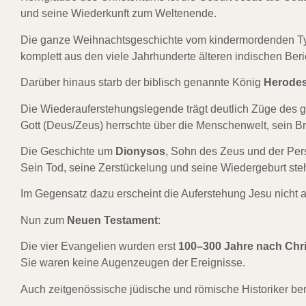
und seine Wiederkunft zum Weltenende.
Die ganze Weihnachtsgeschichte vom kindermordenden Tyra
komplett aus den viele Jahrhunderte älteren indischen Ber
Darüber hinaus starb der biblisch genannte König
Herodes 
Die Wiederauferstehungslegende trägt deutlich Züge des g
Gott (Deus/Zeus) herrschte über die Menschenwelt, sein B
Die Geschichte um
Dionysos
, Sohn des Zeus und der Pers
Sein Tod, seine Zerstückelung und seine Wiedergeburt steh
Im Gegensatz dazu erscheint die Auferstehung Jesu nicht a
Nun zum
Neuen Testament
:
Die vier Evangelien wurden erst
100–300 Jahre nach Chr
Sie waren keine Augenzeugen der Ereignisse.
Auch zeitgenössische jüdische und römische Historiker ber