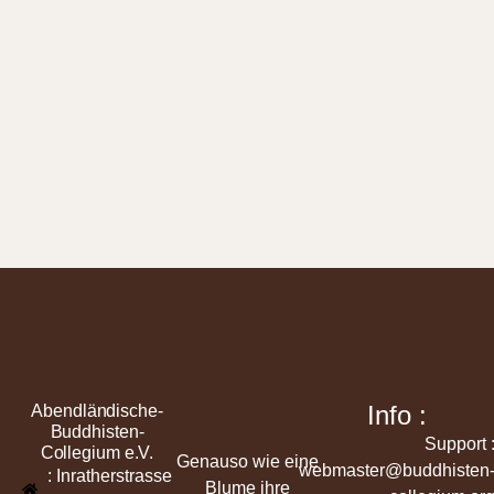
Info :
Abendländische-
Buddhisten-
Support 
Collegium e.V.
Genauso wie eine
webmaster@buddhisten
: Inratherstrasse
Blume ihre