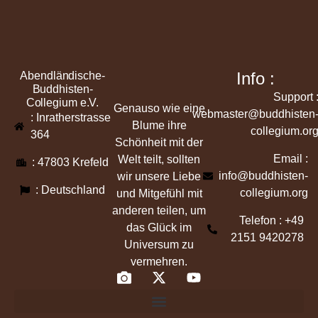
Info :
Abendländische-
Buddhisten-
Support 
Collegium e.V.
Genauso wie eine
webmaster@buddhisten
: Inratherstrasse
Blume ihre
collegium.or
364
Schönheit mit der
Email :
Welt teilt, sollten
: 47803 Krefeld
info@buddhisten-
wir unsere Liebe
: Deutschland
collegium.org
und Mitgefühl mit
anderen teilen, um
Telefon : +49
das Glück im
2151 9420278
Universum zu
vermehren.