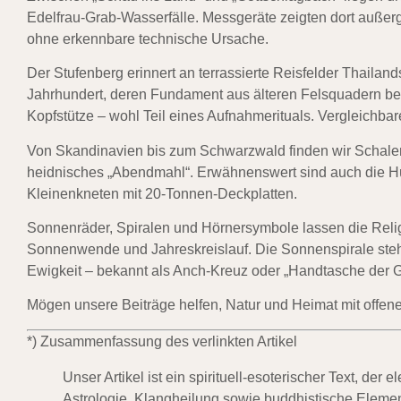
Edelfrau-Grab-Wasserfälle. Messgeräte zeigten dort auße
ohne erkennbare technische Ursache.
Der Stufenberg erinnert an terrassierte Reisfelder Thailand
Jahrhundert, deren Fundament aus älteren Felsquadern beste
Kopfstütze – wohl Teil eines Aufnahmerituals. Vergleichba
Von Skandinavien bis zum Schwarzwald finden wir Schalen
heidnisches „Abendmahl“. Erwähnenswert sind auch die H
Kleinenkneten mit 20-Tonnen-Deckplatten.
Sonnenräder, Spiralen und Hörnersymbole lassen die Religi
Sonnenwende und Jahreskreislauf. Die Sonnenspirale steht f
Ewigkeit – bekannt als Anch-Kreuz oder „Handtasche der Gö
Mögen unsere Beiträge helfen, Natur und Heimat mit offen
*) Zusammenfassung des verlinkten Artikel
Unser Artikel ist ein spirituell-esoterischer Text, de
Astrologie, Klangheilung sowie buddhistische Elemen