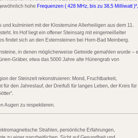
rgewöhnlich hohe
Frequenzen ( 428 MHz, bis zu 38,5 Milliwatt )*
s und kulminiert mit der Klosterruine Allerheiligen aus dem 11.
ht. Im Hof liegt ein offener Steinsarg mit eingemeißelter
res findet sich an den Externsteinen bei Horn-Bad Meinberg.
steine, in denen möglicherweise Getreide gemahlen wurde – e
ünen-Gräber, etwa das 5000 Jahre alte Hünengrab von
on der Steinzeit rekonstruieren: Mond, Fruchtbarkeit,
ür den Jahreslauf, der Dreifuß für langes Leben, der Kreis für
tter“.
en Augen zu respektieren.
r elektromagnetische Strahlen, persönliche Erfahrungen,
te zu einer ganzheitlichen, Sicht auf Gesundheit und