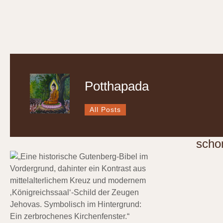
Potthapada
All Posts
scho