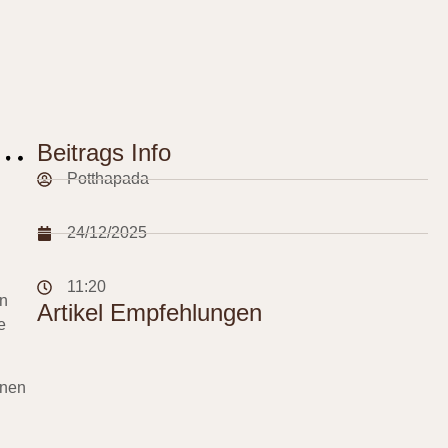
Beitrags Info
Potthapada
24/12/2025
11:20
en
Artikel Empfehlungen
e
inen