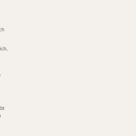
ch
ich,
h
bt
n