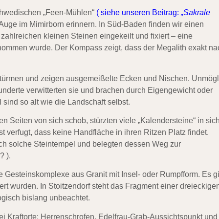
 schwedischen „Feen-Mühlen“
( siehe unseren Beitrag:
„Sakrale
s Auge im Mimirborn erinnern. In Süd-Baden finden wir einen
hlreichen kleinen Steinen eingekeilt und fixiert – eine
genommen wurde. Der Kompass zeigt, dass der Megalith exakt na
intürmen und zeigen ausgemeißelte Ecken und Nischen. Unmögl
underte verwitterten sie und brachen durch Eigengewicht oder
ind so alt wie die Landschaft selbst.
n Seiten von sich schob, stürzten viele „Kalendersteine“ in sic
verfugt, dass keine Handfläche in ihren Ritzen Platz findet.
ch solche Steintempel und belegten dessen Weg zur
 ).
te Gesteinskomplexe aus Granit mit Insel- oder Rumpfform. Es gi
iert wurden. In Stoitzendorf steht das Fragment einer dreieckige
gisch bislang unbeachtet.
i Kraftorte: Herrenschrofen, Edelfrau-Grab-Aussichtspunkt und