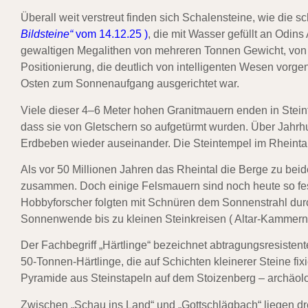
Überall weit verstreut finden sich Schalensteine, wie die
Bildsteine“
vom 14.12.25 )
, die mit Wasser gefüllt an Odin
gewaltigen Megalithen von mehreren Tonnen Gewicht, von za
Positionierung, die deutlich von intelligenten Wesen vor
Osten zum Sonnenaufgang ausgerichtet war.
Viele dieser 4–6 Meter hohen Granitmauern enden in Ste
dass sie von Gletschern so aufgetürmt wurden. Über Jahrh
Erdbeben wieder auseinander. Die Steintempel im Rheintal s
Als vor 50 Millionen Jahren das Rheintal die Berge zu beide
zusammen. Doch einige Felsmauern sind noch heute so fest 
Hobbyforscher folgten mit Schnüren dem Sonnenstrahl dur
Sonnenwende bis zu kleinen Steinkreisen ( Altar-Kammern?
Der Fachbegriff „Härtlinge“ bezeichnet abtragungsresisten
50-Tonnen-Härtlinge, die auf Schichten kleinerer Steine fix
Pyramide aus Steinstapeln auf dem Stoizenberg – archäolo
Zwischen „Schau ins Land“ und „Gottschlägbach“ liegen dre