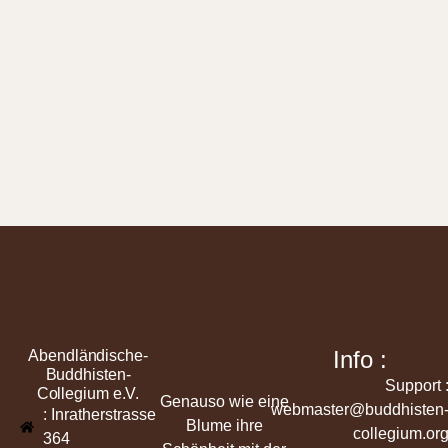
Info :
Abendländische-
Buddhisten-
Support 
Collegium e.V.
Genauso wie eine
webmaster@buddhisten
: Inratherstrasse
Blume ihre
collegium.or
364