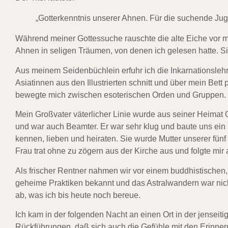
„Gotterkenntnis unserer Ahnen. Für die suchende Jug
Während meiner Gottessuche rauschte die alte Eiche vor m
Ahnen in seligen Träumen, von denen ich gelesen hatte. Sie
Aus meinem Seidenbüchlein erfuhr ich die Inkarnationslehr
Asiatinnen aus den Illustrierten schnitt und über mein Bett
bewegte mich zwischen esoterischen Orden und Gruppen.
Mein Großvater väterlicher Linie wurde aus seiner Heimat
und war auch Beamter. Er war sehr klug und baute uns ein
kennen, lieben und heiraten. Sie wurde Mutter unserer fün
Frau trat ohne zu zögern aus der Kirche aus und folgte mi
Als frischer Rentner nahmen wir vor einem buddhistischen
geheime Praktiken bekannt und das Astralwandern war nich
ab, was ich bis heute noch bereue.
Ich kam in der folgenden Nacht an einen Ort in der jenseit
Rückführungen, daß sich auch die Gefühle mit den Erinneru