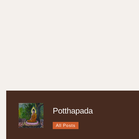
Potthapada
All Posts