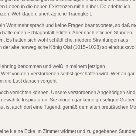
n Leben in die neuen Existenzen mit hinüber. Da erlebte ich
zen, Wehklagen, unerträgliche Traurigkeit.
 kein Wort mehr sprach und keine Fragen beantwortete, so daß m
h hätte einen Schlaganfall erlitten. Aber nach etlichen Stunden
n. Es hatten sich wohl schädliche, niedere Strahlungen aus
 der alte norwegische König Olaf (1015–1028) so eindrucksvol
rlehrling benommen und weiß in meinem jetzigen
 Welt von den Verstorbenen selbst geschaffen wird. Wer an gar
ihm die Lust danach vergeht.
s noch verrichten können. Unsere verstorbenen Angehörigen sind
t gewählte Inspiratoren! Sie mögen gar keine gruseligen Gräber
mut ist auch dort eine Tugend, gemäß dem alten preußischen Mot
 eine kleine Ecke im Zimmer widmet und zu gegebenen Stunde