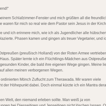
end!“
einem Schlafzimmer-Fenster und mich grüßten all die freundli
 waren für mich so real wie dem Pastor sein Jesus in der Kirch
e und ich erinnere mich, wie ich als Jugendlicher alle hübsche
 plazierte. Phasen kamen und gingen als treuer Vegetarier, und i
 Ostpreußen (preußisch Holland) von der Roten Armee vertriebe
 Haus. Später lernte ich ein Flüchtlings-Mädchen aus Ostpreuß
f gesunden Kinder, die bald ihre eigenen Wege gingen. Meine li
r auf allen meinen verborgenen Wegen.
, ordinierten Mönch Zuflucht zum Therawada. Mir waren viele
t der Höhepunkt dabei. Doch einmal kürzte ich ein Mantra dera
igen Welt, den niemand erleben sollte. Man weiß ja von
ngen bei Diesseitigen und Jenseitigen nicht löschen lassen. Of