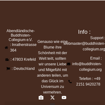
Info :
Abendländische-
Buddhisten-
Support 
Collegium e.V.
Genauso wie eine
webmaster@buddhisten
: Inratherstrasse
Blume ihre
collegium.or
364
Schönheit mit der
Email :
Welt teilt, sollten
: 47803 Krefeld
info@buddhisten-
wir unsere Liebe
: Deutschland
collegium.org
und Mitgefühl mit
anderen teilen, um
Telefon : +49
das Glück im
2151 9420278
Universum zu
vermehren.