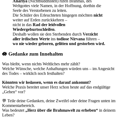
Anariya
(Nichtbuddhisten) rufen Brahmas, des
Weltgottes viele Namen, in der Hoffnung, dorthin die
Seele des Verstorbenen zu leiten.
Die Schüler des Erleuchteten hingegen möchten
nicht
weiter auf Erden zurückkehren –
nicht in das
Rad der leidvollen
Wiedergeburtsschleifen
.
Deshalb wollen sie den Sterbenden durch
Verzicht
aller irdischen Werte
ins
todlose Nirvana
führen –
wo nie wieder geboren, gelitten und gestorben wird.
🪷
Gedanke zum Innehalten
Was bleibt, wenn nichts Weltliches mehr zählt?
Welche Wünsche, welche Anhaftungen würden uns – im Angesicht
des Todes – wirklich noch festhalten?
Könnten wir loslassen, wenn es darauf ankommt?
Welche Praxis bereitet unser Herz schon heute auf das endgültige
„Gehen“ vor?
💬 Teile deine Gedanken, deine Zweifel oder deine Fragen unten im
Kommentarbereich.
Was bedeutet
„Herz über die Brahmawelt zu erheben“
in deinem
Leben?