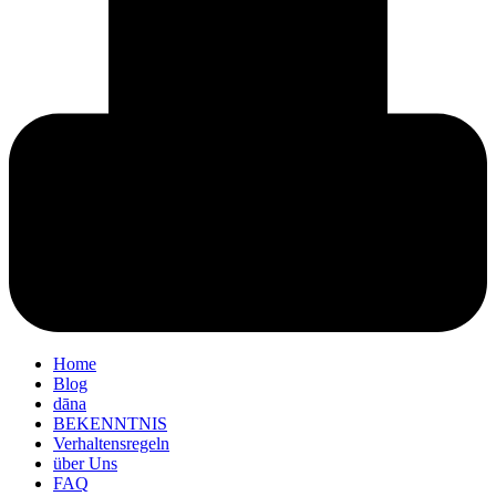
Home
Blog
dāna
BEKENNTNIS
Verhaltensregeln
über Uns
FAQ