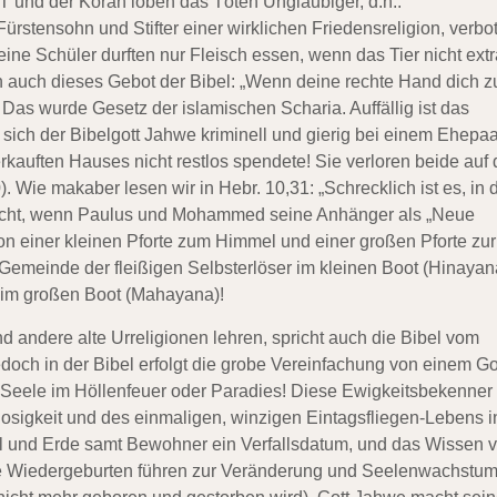
T und der Koran loben das Töten Ungläubiger, d.h.:
ürstensohn und Stifter einer wirklichen Friedensreligion, verbo
ne Schüler durften nur Fleisch essen, wenn das Tier nicht extr
 auch dieses Gebot der Bibel: „Wenn deine rechte Hand dich 
. Das wurde Gesetz der islamischen Scharia. Auffällig ist das
ch der Bibelgott Jahwe kriminell und gierig bei einem Ehepaa
auften Hauses nicht restlos spendete! Sie verloren beide auf 
. Wie makaber lesen wir in Hebr. 10,31: „Schrecklich ist es, in 
h nicht, wenn Paulus und Mohammed seine Anhänger als „Neue
 von einer kleinen Pforte zum Himmel und einer großen Pforte zur
 Gemeinde der fleißigen Selbsterlöser im kleinen Boot (Hinayan
r im großen Boot (Mahayana)!
andere alte Urreligionen lehren, spricht auch die Bibel vom
och in der Bibel erfolgt die grobe Vereinfachung von einem Got
eele im Höllenfeuer oder Paradies! Diese Ewigkeitsbekenner
losigkeit und des einmaligen, winzigen Eintagsfliegen-Lebens i
l und Erde samt Bewohner ein Verfallsdatum, und das Wissen 
le Wiedergeburten führen zur Veränderung und Seelenwachstum