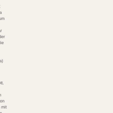
t
a
zum
r
der
die
a)
t,
n
von
 mit