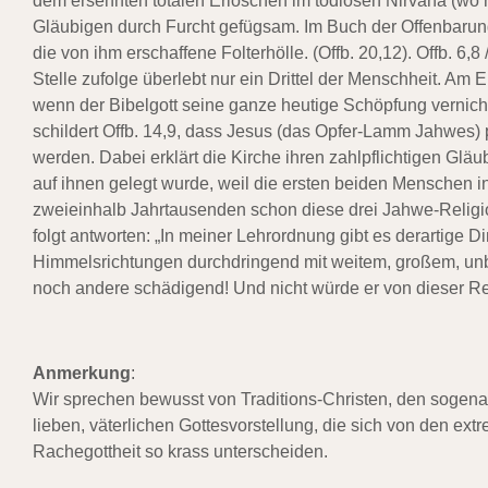
dem ersehnten totalen Erlöschen im todlosen Nirvana (wo 
Gläubigen durch Furcht gefügsam. Im Buch der Offenbarung
die von ihm erschaffene Folterhölle. (Offb. 20,12). Offb. 6,
Stelle zufolge überlebt nur ein Drittel der Menschheit. Am
wenn der Bibelgott seine ganze heutige Schöpfung vernichte
schildert Offb. 14,9, dass Jesus (das Opfer-Lamm Jahwes) 
werden. Dabei erklärt die Kirche ihren zahlpflichtigen Gläu
auf ihnen gelegt wurde, weil die ersten beiden Menschen i
zweieinhalb Jahrtausenden schon diese drei Jahwe-Religio
folgt antworten: „In meiner Lehrordnung gibt es derartige Din
Himmelsrichtungen durchdringend mit weitem, großem, unb
noch andere schädigend! Und nicht würde er von dieser Re
Anmerkung
:
Wir sprechen bewusst von Traditions-Christen, den sogenann
lieben, väterlichen Gottesvorstellung, die sich von den ext
Rachegottheit so krass unterscheiden.