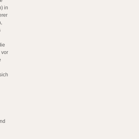
ne
) in
erer
,
s
die
 vor
e
sich
und