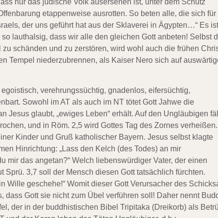
dass nur das jüdische Volk ausersehen ist, unter dem Schutz
ffenbarung etappenweise ausrotten. So beten alle, die sich für
Israels, der uns geführt hat aus der Sklaverei in Ägypten…“ Es is
so lauthalsig, dass wir alle den gleichen Gott anbeten! Selbst d
zu schänden und zu zerstören, wird wohl auch die frühen Chri
en Tempel niederzubrennen, als Kaiser Nero sich auf auswärtig
 egoistisch, verehrungssüchtig, gnadenlos, eifersüchtig,
enbart. Sowohl im AT als auch im NT tötet Gott Jahwe die
n Jesus glaubt, „ewiges Leben“ erhält. Auf den Ungläubigen fäl
rochen, und in Röm. 2,5 wird Gottes Tag des Zornes verheißen.
leiner Kinder und Gruß katholischer Bayern. Jesus selbst klagte
men Hinrichtung: „Lass den Kelch (des Todes) an mir
u mir das angetan?“ Welch liebenswürdiger Vater, der einen
 Sprü. 3,7 soll der Mensch diesen Gott tatsächlich fürchten.
ein Wille geschehe!“ Womit dieser Gott Verursacher des Schicks
, dass Gott sie nicht zum Übel verführen soll! Daher nennt Bu
l, der in der buddhistischen Bibel Tripitaka (Dreikorb) als Betr