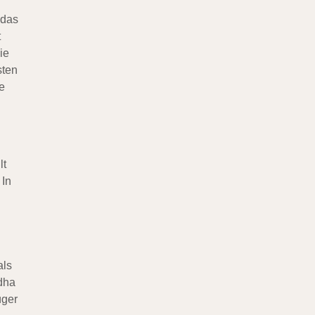
 das
t
ie
sten
e
lt
 In
als
ddha
üger