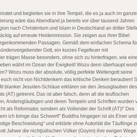
ratet und begleiten sie in ihre Tempel, die es ja auch im ganze
sierung wäre das Abendland ja bereits vor über tausend Jahren
ion nach Christentum und Islam in Deutschland an dritter Stell
ckig auf erneute Heidenmission. Sie zeigen aus ihrer Bibel
 entgegenkommenden Passagen. Gemäß dem einfachen Schema fü
 sündenvergebender Gott, ein kurzes Fegefeuer mit
er trägen Masse besonders, ohne sich zu hinterfragen, wie ein
denleben währt im Ozean der Ewigkeit! Wozu denn überhaupt wur
en? Wozu muss der absolute, völlig perfekte Weltengott seine
euch nicht von Nichtdenkern das kritische Denken berauben! S
Mit blanker Jesuiten-Schläue erklären sie den Jesusglauben des
AT) getrennt. Das ist aber falsch, denn all die teuflischen
n, Andersgläubigen und deren Tempeln und Schriften wurden 
t als Reformator, sondern als Vollender der Schrift (AT)!“ Des
dern ich bringe das Schwert!“ Buddha hingegen ist als Einer und
istige Beschneidung“ und erklärte ohne Autorität die Täuflinge z
lgott Jahwe die nichtjüdischen Völker (Goyim) ihre ewigen Wege