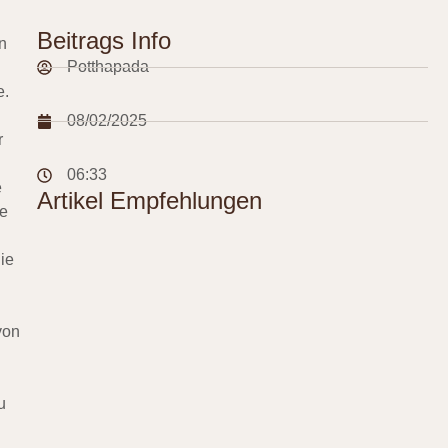
Beitrags Info
n
Potthapada
e.
08/02/2025
r
06:33
e
Artikel Empfehlungen
de
ie
von
u