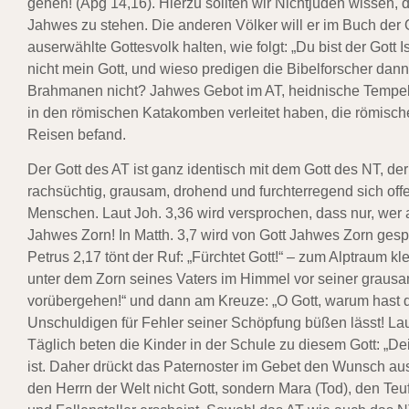
gehen! (Apg 14,16). Hierzu sollten wir Nichtjuden wissen, 
Jahwes zu stehen. Die anderen Völker will er im Buch der O
auserwählte Gottesvolk halten, wie folgt: „Du bist der Gott 
nicht mein Gott, und wieso predigen die Bibelforscher dann 
Brahmanen nicht? Jahwes Gebot im AT, heidnische Tempel 
in den römischen Katakomben verleitet haben, die römisch
Reisen befand.
Der Gott des AT ist ganz identisch mit dem Gott des NT, der
rachsüchtig, grausam, drohend und furchterregend sich off
Menschen. Laut Joh. 3,36 wird versprochen, dass nur, wer a
Jahwes Zorn! In Matth. 3,7 wird von Gott Jahwes Zorn gesp
Petrus 2,17 tönt der Ruf: „Fürchtet Gott!“ – zum Alptraum k
unter dem Zorn seines Vaters im Himmel vor seiner grausa
vorübergehen!“ und dann am Kreuze: „O Gott, warum hast d
Unschuldigen für Fehler seiner Schöpfung büßen lässt! Laut
Täglich beten die Kinder in der Schule zu diesem Gott: „D
ist. Daher drückt das Paternoster im Gebet den Wunsch aus
den Herrn der Welt nicht Gott, sondern Mara (Tod), den Teufe