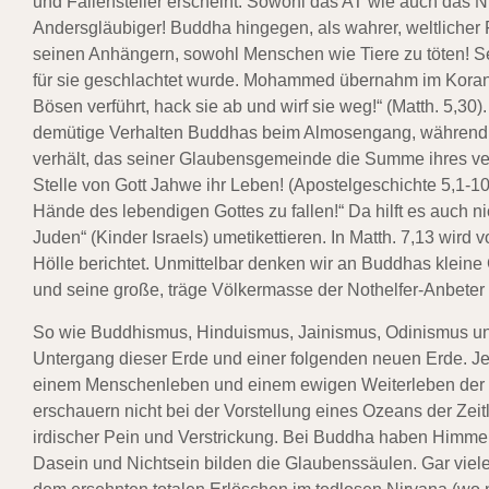
und Fallensteller erscheint. Sowohl das AT wie auch das N
Andersgläubiger! Buddha hingegen, als wahrer, weltlicher F
seinen Anhängern, sowohl Menschen wie Tiere zu töten! Sei
für sie geschlachtet wurde. Mohammed übernahm im Koran
Bösen verführt, hack sie ab und wirf sie weg!“ (Matth. 5,30)
demütige Verhalten Buddhas beim Almosengang, während si
verhält, das seiner Glaubensgemeinde die Summe ihres verk
Stelle von Gott Jahwe ihr Leben! (Apostelgeschichte 5,1-10)
Hände des lebendigen Gottes zu fallen!“ Da hilft es auc
Juden“ (Kinder Israels) umetikettieren. In Matth. 7,13 wird
Hölle berichtet. Unmittelbar denken wir an Buddhas kleine
und seine große, träge Völkermasse der Nothelfer-Anbete
So wie Buddhismus, Hinduismus, Jainismus, Odinismus und 
Untergang dieser Erde und einer folgenden neuen Erde. Jed
einem Menschenleben und einem ewigen Weiterleben der S
erschauern nicht bei der Vorstellung eines Ozeans der Zeit
irdischer Pein und Verstrickung. Bei Buddha haben Himme
Dasein und Nichtsein bilden die Glaubenssäulen. Gar vie