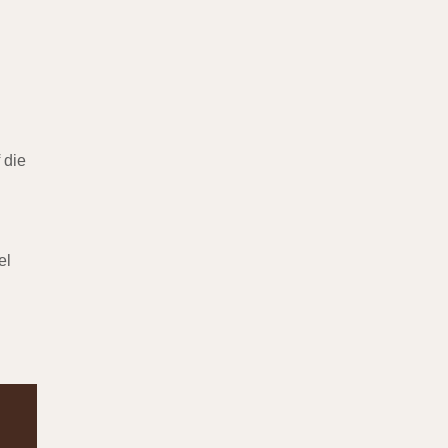
 die
el