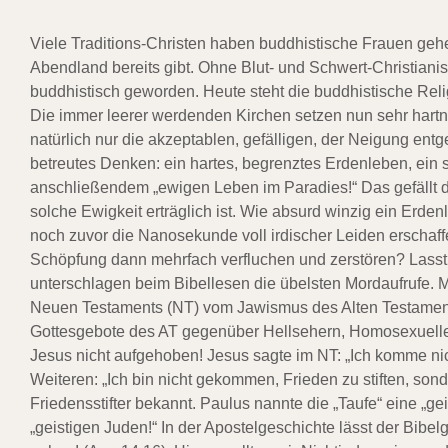
Viele Traditions-Christen haben buddhistische Frauen gehei
Abendland bereits gibt. Ohne Blut- und Schwert-Christiani
buddhistisch geworden. Heute steht die buddhistische Relig
Die immer leerer werdenden Kirchen setzen nun sehr hartnä
natürlich nur die akzeptablen, gefälligen, der Neigung
betreutes Denken: ein hartes, begrenztes Erdenleben, ein
anschließendem „ewigen Leben im Paradies!“ Das gefällt d
solche Ewigkeit erträglich ist. Wie absurd winzig ein Er
noch zuvor die Nanosekunde voll irdischer Leiden erschaff
Schöpfung dann mehrfach verfluchen und zerstören? Lasst 
unterschlagen beim Bibellesen die übelsten Mordaufrufe. 
Neuen Testaments (NT) vom Jawismus des Alten Testaments (
Gottesgebote des AT gegenüber Hellsehern, Homosexuelle
Jesus nicht aufgehoben! Jesus sagte im NT: „Ich komme nich
Weiteren: „Ich bin nicht gekommen, Frieden zu stiften, son
Friedensstifter bekannt. Paulus nannte die „Taufe“ eine „ge
„geistigen Juden!“ In der Apostelgeschichte lässt der Bibe