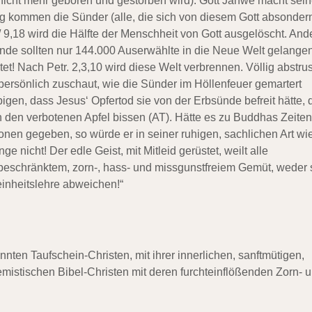
nicht mehr geboren und gestorben wird). Gott Jahwe macht sei
 kommen die Sünder (alle, die sich von diesem Gott absondern
8 / 9,18 wird die Hälfte der Menschheit von Gott ausgelöscht. And
 Ende sollten nur 144.000 Auserwählte in die Neue Welt gelangen
t! Nach Petr. 2,3,10 wird diese Welt verbrennen. Völlig abstru
persönlich zuschaut, wie die Sünder im Höllenfeuer gemartert
bigen, dass Jesus‘ Opfertod sie von der Erbsünde befreit hätte, 
n den verbotenen Apfel bissen (AT). Hätte es zu Buddhas Zeiten
nen gegeben, so würde er in seiner ruhigen, sachlichen Art wi
ge nicht! Der edle Geist, mit Mitleid gerüstet, weilt alle
eschränktem, zorn-, hass- und missgunstfreiem Gemüt, weder 
inheitslehre abweichen!“
ten Taufschein-Christen, mit ihrer innerlichen, sanftmütigen,
remistischen Bibel-Christen mit deren furchteinflößenden Zorn- 