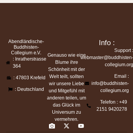
Info :
Abendländische-
Buddhisten-
Support 
Collegium e.V.
Genauso wie eine
webmaster@buddhisten
: Inratherstrasse
Blume ihre
collegium.or
364
Schönheit mit der
Email :
Welt teilt, sollten
: 47803 Krefeld
info@buddhisten-
wir unsere Liebe
: Deutschland
collegium.org
und Mitgefühl mit
anderen teilen, um
Telefon : +49
das Glück im
2151 9420278
Universum zu
vermehren.