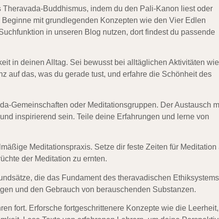
es Theravada-Buddhismus, indem du den Pali-Kanon liest oder
t. Beginne mit grundlegenden Konzepten wie den
Vier Edlen
Suchfunktion in unseren Blog nutzen, dort findest du passende
eit
in deinen Alltag. Sei bewusst bei alltäglichen Aktivitäten wie
nz auf das, was du gerade tust, und erfahre die Schönheit des
da-Gemeinschaften
oder Meditationsgruppen. Der Austausch m
nd inspirierend sein. Teile deine Erfahrungen und lerne von
elmäßige
Meditationspraxis
. Setze dir feste Zeiten für Meditatio
üchte der Meditation zu ernten.
undsätze, die das Fundament des theravadischen Ethiksystems
, Lügen und den Gebrauch von berauschenden Substanzen.
n fort. Erforsche fortgeschrittenere Konzepte wie die Leerheit,