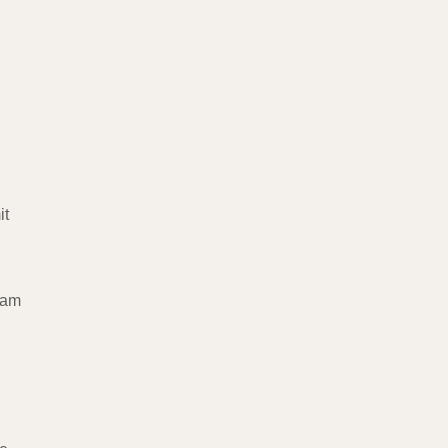
it
n am