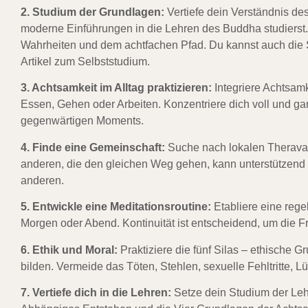
2. Studium der Grundlagen:
Vertiefe dein Verständnis d
moderne Einführungen in die Lehren des Buddha studiers
Wahrheiten
und dem achtfachen Pfad.
Du kannst auch die 
Artikel zum Selbststudium.
3. Achtsamkeit im Alltag praktizieren:
Integriere
Achtsamk
Essen, Gehen oder Arbeiten. Konzentriere dich voll und ga
gegenwärtigen Moments.
4. Finde eine Gemeinschaft:
Suche nach lokalen
Therava
anderen, die den gleichen Weg gehen, kann unterstützend u
anderen.
5. Entwickle eine Meditationsroutine:
Etabliere eine reg
Morgen oder Abend. Kontinuität ist entscheidend, um die Fr
6. Ethik und Moral:
Praktiziere die fünf
Silas
– ethische Gr
bilden. Vermeide das Töten, Stehlen, sexuelle Fehltritte
7. Vertiefe dich in die Lehren:
Setze dein Studium der Lehre