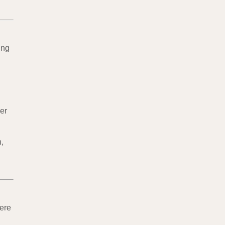
ung
er
,
ere