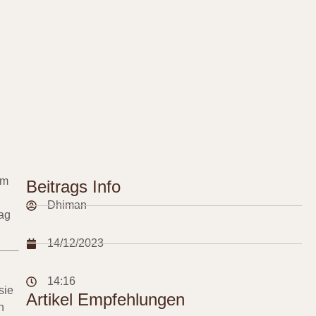
em
Beitrags Info
Dhiman
tag
14/12/2023
14:16
sie
Artikel Empfehlungen
n