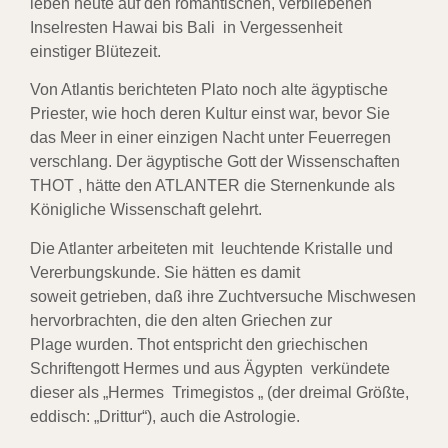
leben
heute auf den romantischen, verbliebenen
Inselresten Hawai bis Bali in Vergessenheit
einstiger
Blütezeit.
Von Atlantis berichteten Plato noch alte ägyptische
Priester, wie hoch deren Kultur einst war, bevor
Sie
das Meer in einer einzigen Nacht unter Feuerregen
verschlang. Der ägyptische Gott der Wissen
schaften
THOT , hätte den ATLANTER die Sternenkunde als
Königliche Wissenschaft gelehrt.
Die Atlanter arbeiteten mit leuchtende Kristalle und
Vererbungskunde. Sie hätten es damit
soweit
getrieben, daß ihre Zuchtversuche Mischwesen
hervorbrachten, die den alten Griechen zur
Plage
wurden. Thot entspricht den griechischen
Schriftengott Hermes und aus Ägypten verkündete
dieser
als „Hermes Trimegistos „ (der dreimal Größte,
eddisch: „Drittur“), auch die Astrologie.