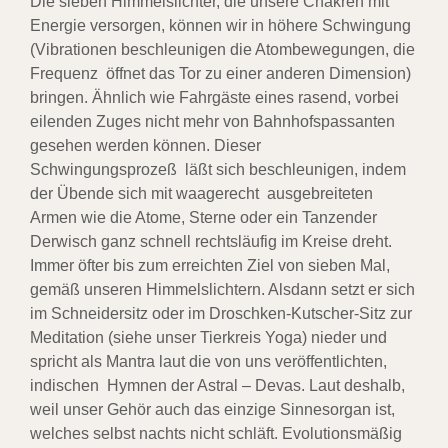
Die sieben Himmelslichter, die unsere Chakren mit
Energie versorgen, können wir in höhere
Schwingung
(Vibrationen beschleunigen die Atombewegungen, die
Frequenz öffnet das Tor zu
einer anderen Dimension)
bringen. Ähnlich wie Fahrgäste eines rasend, vorbei
eilenden Zuges
nicht mehr von Bahnhofspassanten
gesehen werden können. Dieser
Schwingungsprozeß läßt
sich beschleunigen, indem
der Übende sich mit waagerecht ausgebreiteten
Armen wie die Atome,
Sterne oder ein
Tanzender
Derwisch
ganz schnell rechtsläufig im Kreise dreht.
Immer öfter bis zum
erreichten Ziel von sieben Mal,
gemäß unseren Himmelslichtern. Alsdann setzt er sich
im
Schneidersitz oder im Droschken-Kutscher-Sitz zur
Meditation
(siehe unser Tierkreis Yoga)
nieder und
spricht als Mantra laut die von
uns veröffentlichten,
indischen Hymnen der Astral – Devas. Laut deshalb,
weil unser Gehör auch
das einzige Sinnesorgan ist,
welches selbst nachts nicht schläft. Evolutionsmäßig