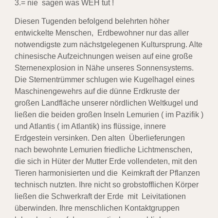
3.= nie sagen was WEH tut !
Diesen Tugenden befolgend belehrten höher
entwickelte Menschen, Erdbewohner nur das
aller
notwendigste zum nächstgelegenen Kultursprung. Alte
chinesische Aufzeichnungen weisen auf eine
große
Sternenexplosion in Nähe unseres Sonnensystems.
Die Sternentrümmer schlugen wie
Kugelhagel eines
Maschinengewehrs auf die dünne Erdkruste der
großen Landfläche unserer nördlichen
Weltkugel und
ließen die beiden großen Inseln Lemurien ( im Pazifik )
und Atlantis ( im Atlantik) ins
flüssige, innere
Erdgestein versinken. Den alten Überlieferungen
nach bewohnte Lemurien friedliche
Lichtmenschen,
die sich in Hüter der Mutter Erde vollendeten, mit den
Tieren harmonisierten und
die Keimkraft der Pflanzen
technisch nutzten. Ihre nicht so grobstofflichen Körper
ließen die
Schwerkraft der Erde mit Leivitationen
überwinden. Ihre menschlichen Kontaktgruppen