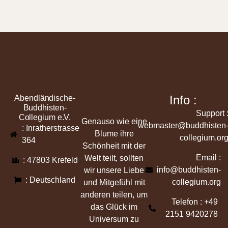
Info :
Abendländische-
Buddhisten-
Support 
Collegium e.V.
Genauso wie eine
webmaster@buddhisten
: Inratherstrasse
Blume ihre
collegium.or
364
Schönheit mit der
Email :
Welt teilt, sollten
: 47803 Krefeld
info@buddhisten-
wir unsere Liebe
: Deutschland
collegium.org
und Mitgefühl mit
anderen teilen, um
Telefon : +49
das Glück im
2151 9420278
Universum zu