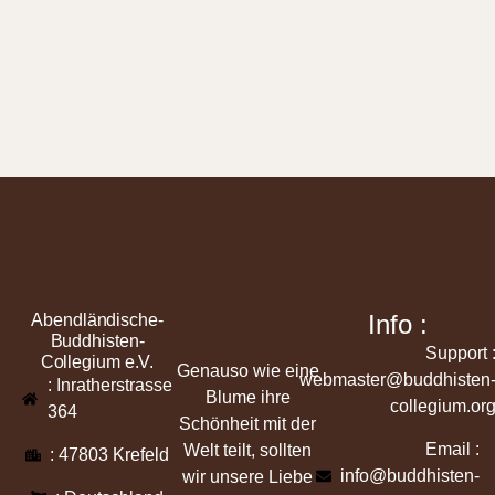
Info :
Abendländische-
Buddhisten-
Support 
Collegium e.V.
Genauso wie eine
webmaster@buddhisten
: Inratherstrasse
Blume ihre
collegium.or
364
Schönheit mit der
Email :
Welt teilt, sollten
: 47803 Krefeld
info@buddhisten-
wir unsere Liebe