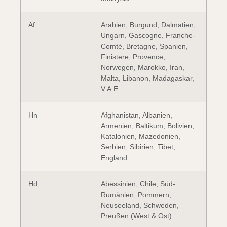
Af
Arabien, Burgund, Dalmatien,
Ungarn, Gascogne, Franche-
Comté, Bretagne, Spanien,
Finistere, Provence,
Norwegen, Marokko, Iran,
Malta, Libanon, Madagaskar,
V.A.E.
Hn
Afghanistan, Albanien,
Armenien, Baltikum, Bolivien,
Katalonien, Mazedonien,
Serbien, Sibirien, Tibet,
England
Hd
Abessinien, Chile, Süd-
Rumänien, Pommern,
Neuseeland, Schweden,
Preußen (West & Ost)