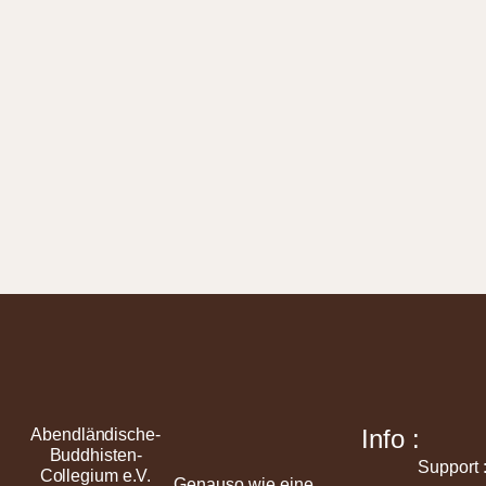
Info :
Abendländische-
Buddhisten-
Support 
Collegium e.V.
Genauso wie eine