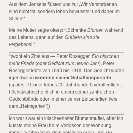
Aus dem Jenseits flüstert uns zu: „Wir Verstorbenen
sind nicht tot, sondern leben bewusster und daher im
Stillen!“
Meine Mutter sagte öfters: *„Schenke
Blumen
während
des Lebens, denn auf den
Gräbern sind sie
vergebens
!!“
*(wohl ein Zitat aus — Peter Rosegger,
Ein bisschen
mehr Friede
(oder
Gedicht zum neuen Jahr
). Peter
Rosegger lebte von 1843 bis 1918. Das Gedicht wurde
irgendwann
während seiner Schaffensperiode
(spätes 19. oder frühes 20. Jahrhundert) veröffentlicht,
höchstwahrscheinlich in einem seiner zahlreichen
Gedichtbände oder in einer seiner Zeitschriften (wie
dem „Heimgarten“))
Ich war zwar ein klischeehafter Blumenmuffel, aber ich
küsste meine Frau beim Verlassen der Wohnung
immer auf ihre Stirn, dem geistigen Auge, und sie