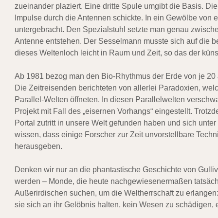
zueinander plaziert. Eine dritte Spule umgibt die Basis. D
Impulse durch die Antennen schickte. In ein Gewölbe von
untergebracht. Den Spezialstuhl setzte man genau zwischen
Antenne entstehen. Der Sesselmann musste sich auf die be
dieses Weltenloch leicht in Raum und Zeit, so das der küns
Ab 1981 bezog man den Bio-Rhythmus der Erde von je 20 
Die Zeitreisenden berichteten von allerlei Paradoxien, we
Parallel-Welten öffneten. In diesen Parallelwelten versc
Projekt mit Fall des „eisernen Vorhangs“ eingestellt. Tro
Portal zutritt in unsere Welt gefunden haben und sich unte
wissen, dass einige Forscher zur Zeit unvorstellbare Tech
herausgeben.
Denken wir nur an die phantastische Geschichte von Gulli
werden – Monde, die heute nachgewiesenermaßen tatsächli
Außerirdischen suchen, um die Weltherrschaft zu erlangen:
sie sich an ihr Gelöbnis halten, kein Wesen zu schädigen, 