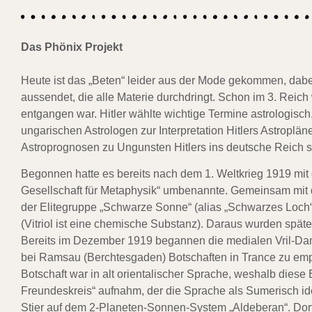
Das Phönix Projekt
Heute ist das „Beten“ leider aus der Mode gekommen, dabe
aussendet, die alle Materie durchdringt. Schon im 3. Reich
entgangen war. Hitler wählte wichtige
Termine astrologisch
ungarischen
Astrologen zur Interpretation Hitlers Astroplä
Astroprognosen zu Ungunsten Hitlers ins deutsche Reich 
Begonnen hatte es bereits nach dem 1. Weltkrieg 1919 mit
Gesellschaft für Metaphysik“ um
benannte. Gemeinsam mit d
der Elitegruppe „Schwarze Sonne“ (alias „Schwarzes Loch“)
(Vitriol ist eine chemische Substanz). Daraus wurden spät
Bereits im Dezember 1919 begannen die medialen Vril-Dam
bei Ramsau (Berchtesgaden) Botschaften in Trance zu emp
Botschaft war in alt orientalischer Sprache, weshalb dies
Freundeskreis“ aufnahm, der die Sprache als Sumerisch iden
Stier auf dem 2-Planeten-Sonnen-System „Aldeberan“. Dort