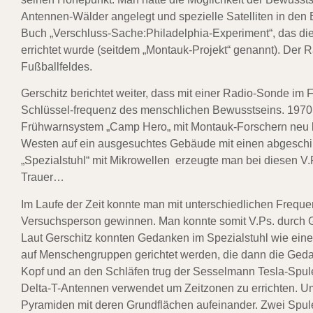
Antennen-Wälder angelegt und spezielle Satelliten in den 
Buch „Verschluss-Sache:Philadelphia-Experiment“, das di
errichtet wurde (seitdem „Montauk-Projekt“ genannt). Der 
Fußballfeldes.
Gerschitz berichtet weiter, dass mit einer Radio-Sonde im
Schlüssel-frequenz des menschlichen Bewusstseins. 1970 w
Frühwarnsystem „Camp Hero„ mit Montauk-Forschern neu be
Westen auf ein ausgesuchtes Gebäude mit einen abgeschi
„Spezialstuhl“ mit Mikrowellen erzeugte man bei diesen V.
Trauer…
Im Laufe der Zeit konnte man mit unterschiedlichen Frequ
Versuchsperson gewinnen. Man konnte somit V.Ps. durch 
Laut Gerschitz konnten Gedanken im Spezialstuhl wie ein
auf Menschengruppen gerichtet werden, die dann die Ged
Kopf und an den Schläfen trug der Sesselmann Tesla-Sp
Delta-T-Antennen verwendet um Zeitzonen zu errichten. U
Pyramiden mit deren Grundflächen aufeinander. Zwei Spule