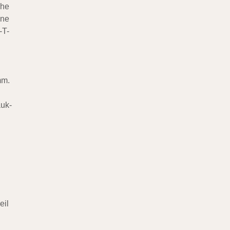
che
nne
-T-
mm.
auk-
eil