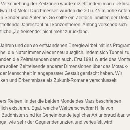
ie Verschiebung der Zeitzonen wurde erzielt, indem man elektris
 etwa 100 Meter Durchmesser, wurden die 30 u. 45 m hohe Ante
 Sender und Antenne. So sollte ein Zeitloch inmitten der Delta
treffende Jahreszahl nur konzentrieren.
Anfang verschob sich
tliche „Zeitreisende“ nicht mehr zurückfand.
Jahren und den so entstandenen Energiewirbel mit ins Progra
lche die Natur immer wieder neu ausglich, indem sich Tunnel zu
hwanden die Zeitreisenden denn auch. Erst 1991 wurde das Mont
tzdem sollen Zeitreisende anderer Dimensionen über das Motauk-
r der Menschheit in angepasster Gestalt gemischt haben. Wir
niken und Erkenntnisse als Zukunft-Romane verschlüsselt
vers Reisen, in der die beiden Monde des Mars beschrieben
ch existieren. Egal, welche Weltverschwörer Hilfe von
 Buddhisten sind für Geheimbünde jeglicher Art unbrauchbar, w
egal wie sehr der Gegner denunziert und verteufelt wird!