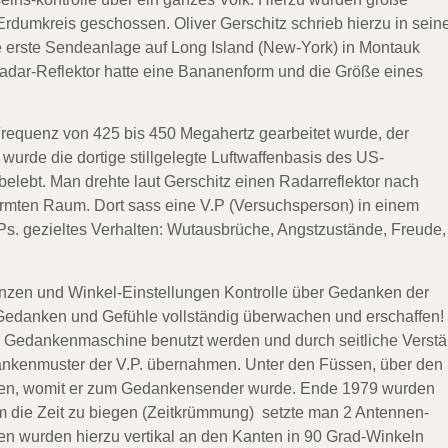
Erdumkreis geschossen. Oliver Gerschitz schrieb hierzu in sei
e erste Sendeanlage auf Long Island (New-York) in Montauk
Radar-Reflektor hatte eine Bananenform und die Größe eines
 Frequenz von 425 bis 450 Megahertz gearbeitet wurde, der
urde die dortige stillgelegte Luftwaffenbasis des US-
lebt. Man drehte laut Gerschitz einen Radarreflektor nach
rmten Raum. Dort sass eine V.P (Versuchsperson) in einem
Ps. gezieltes Verhalten: Wutausbrüche, Angstzustände, Freude,
enzen und Winkel-Einstellungen Kontrolle über Gedanken der
Gedanken und Gefühle vollständig überwachen und erschaffen!
e Gedankenmaschine benutzt werden und durch seitliche Verstä
ankenmuster der V.P. übernahmen. Unter den Füssen, über den
ulen, womit er zum Gedankensender wurde. Ende 1979 wurden
m die Zeit zu biegen (Zeitkrümmung) setzte man 2 Antennen-
n wurden hierzu vertikal an den Kanten in 90 Grad-Winkeln