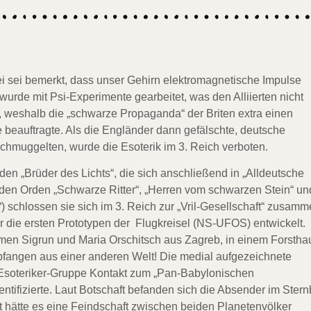
i sei bemerkt, dass unser Gehirn
elektromagnetische Impulse
 wurde
mit Psi-Experimente gearbeitet, was den Alliierten nicht
, weshalb die „schwarze Propaganda“ der Briten extra einen
ne beauftragte. Als die Engländer dann gefälschte,
deutsche
schmuggelten, wurde die
Esoterik im 3. Reich verboten.
 den
„Brüder des Lichts“, die sich anschließend in „Alldeutsche
en Orden „Schwarze Ritter“, „Herren vom schwarzen Stein“ un
 schlossen sie sich im 3. Reich zur „Vril-Gesellschaft“ zusam
er die ersten Prototypen der Flugkreisel (NS-UFOS) entwickelt.
en Sigrun und Maria Orschitsch aus Zagreb, in einem Forstha
fangen aus einer anderen Welt! Die medial aufgezeichnete
e Esoteriker-Gruppe Kontakt zum „Pan-Babylonischen
tifizierte. Laut Botschaft befanden sich die Absender im Stern
 hätte es eine Feindschaft zwischen beiden Planetenvölker