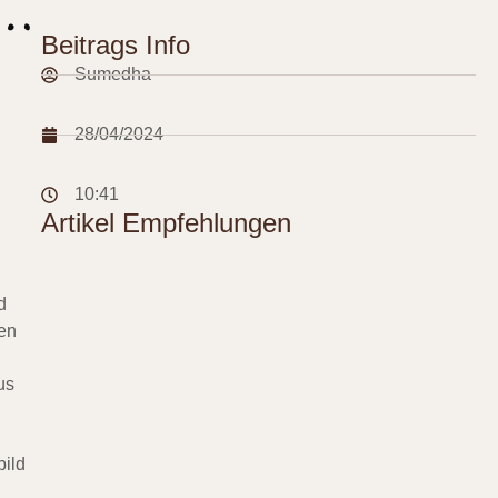
Beitrags Info
Sumedha
28/04/2024
10:41
Artikel Empfehlungen
d
men
us
bild