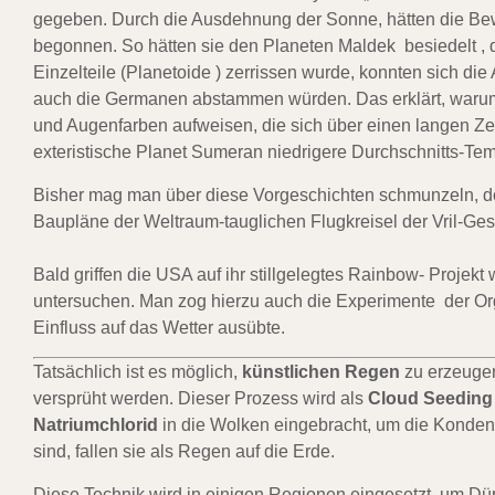
gegeben. Durch die Ausdehnung der Sonne, hätten die Bew
begonnen. So hätten sie den Planeten Maldek besiedelt , d
Einzelteile (Planetoide ) zerrissen wurde, konnten sich d
auch die Germanen abstammen würden. Das erklärt, warum 
und Augenfarben aufweisen, die sich über einen langen Ze
exteristische Planet Sumeran niedrigere Durchschnitts-T
Bisher mag man über diese Vorgeschichten schmunzeln, doch
Baupläne der Weltraum-tauglichen Flugkreisel der Vril-Gese
Bald griffen die USA auf ihr stillgelegtes Rainbow- Projek
untersuchen. Man zog hierzu auch die Experimente der Or
Einfluss auf das Wetter ausübte.
Tatsächlich ist es möglich,
künstlichen Regen
zu erzeuge
versprüht werden. Dieser Prozess wird als
Cloud Seeding
Natriumchlorid
in die Wolken eingebracht, um die Konden
sind, fallen sie als Regen auf die Erde.
Diese Technik wird in einigen Regionen eingesetzt, um Dür