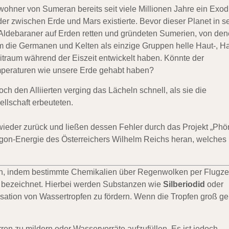
ohner von Sumeran bereits seit viele Millionen Jahre ein Exo
er zwischen Erde und Mars existierte. Bevor dieser Planet in s
ie Aldebaraner auf Erden retten und gründeten Sumerien, von de
die Germanen und Kelten als einzige Gruppen helle Haut-, Ha
itraum während der Eiszeit entwickelt haben. Könnte der
emperaturen wie unsere Erde gehabt haben?
 den Alliierten verging das Lächeln schnell, als sie die
llschaft erbeuteten.
t wieder zurück und ließen dessen Fehler durch das Projekt „Phö
gon-Energie des Österreichers Wilhelm Reichs heran, welches
n, indem bestimmte Chemikalien über Regenwolken per Flugz
bezeichnet. Hierbei werden Substanzen wie
Silberiodid
oder
sation von Wassertropfen zu fördern. Wenn die Tropfen groß g
ren zu mildern oder Wasservorräte aufzufüllen. Es ist jedoch