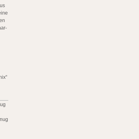
dus
eine
nen
ar-
nix“
eug
enug