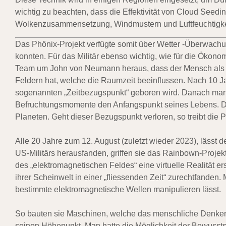
wichtig zu beachten, dass die Effektivität von Cloud Seedi
Wolkenzusammensetzung, Windmustern und Luftfeuchtigkei
Das Phönix-Projekt verfügte somit über Wetter -Überwachu
konnten. Für das Militär ebenso wichtig, wie für die Ökono
Team um John von Neumann heraus, dass der Mensch als b
Feldern hat, welche die Raumzeit beeinflussen. Nach 10 
sogenannten „Zeitbezugspunkt“ geboren wird. Danach mark
Befruchtungsmomente den Anfangspunkt seines Lebens. Di
Planeten. Geht dieser Bezugspunkt verloren, so treibt die P
Alle 20 Jahre zum 12. August (zuletzt wieder 2023), lässt 
US-Militärs herausfanden, griffen sie das Rainbown-Projek
des „elektromagnetischen Feldes“ eine virtuelle Realität e
ihrer Scheinwelt in einer „fliessenden Zeit“ zurechtfanden
bestimmte elektromagnetische Wellen manipulieren lässt.
So bauten sie Maschinen, welche das menschliche Denken 
seinen Höhepunkt. Man hatte die Möglichkeit der Bewussts