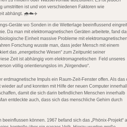
ng umstritten ist und von verschiedenen Faktoren wie
t abhängt. 🌧️☁️✈️
ngs-Geräte wo Sonden in die Wetterlage beeinflussend eingrei
mie. Da man mit elektromagnetischen Geräten arbeitete, fand da
iologische Einheit massive Probleme mit elektromagnetische
Jahren Forschung wusste man, dass jeder Mensch mit einem
iert das „energetische Wesen“ zum Zeitpunkt seiner
ese Zeit ist abhängig vom elektromagnetischen Feld unseres
erson völlig orientierungslos im „Nirgendwo“.
der erdmagnetische Impuls ein Raum-Zeit-Fenster offen. Als das 
t wieder auf und konnten mit Hilfe der neuen Computer innerhal
rschaffen, damit die sich darin befindlichen Menschen innerhalb
. Man entdeckte auch, dass sich das menschliche Gehirn durch
beeinflussen können. 1967 befand sich das „Phönix-Projekt“ a
eins-kontrolle über ein ganzes Volk. Hierzu wurden große