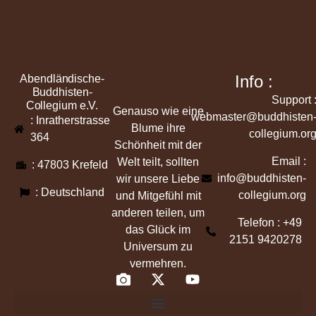
Info :
Abendländische-
Buddhisten-
Support 
Collegium e.V.
Genauso wie eine
webmaster@buddhisten
: Inratherstrasse
Blume ihre
collegium.or
364
Schönheit mit der
Email :
Welt teilt, sollten
: 47803 Krefeld
info@buddhisten-
wir unsere Liebe
: Deutschland
collegium.org
und Mitgefühl mit
anderen teilen, um
Telefon : +49
das Glück im
2151 9420278
Universum zu
vermehren.