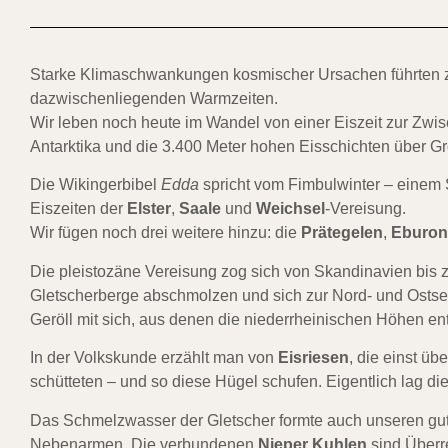
Starke Klimaschwankungen kosmischer Ursachen führten z
dazwischenliegenden Warmzeiten.
Wir leben noch heute im Wandel von einer Eiszeit zur Zwis
Antarktika und die 3.400 Meter hohen Eisschichten über G
Die Wikingerbibel
Edda
spricht vom Fimbulwinter – einem 
Eiszeiten der
Elster
,
Saale
und
Weichsel
-Vereisung.
Wir fügen noch drei weitere hinzu: die
Prätegelen
,
Eburon
Die pleistozäne Vereisung zog sich von Skandinavien bis z
Gletscherberge abschmolzen und sich zur Nord- und Osts
Geröll mit sich, aus denen die niederrheinischen Höhen en
In der Volkskunde erzählt man von
Eisriesen
, die einst ü
schütteten – und so diese Hügel schufen. Eigentlich lag die
Das Schmelzwasser der Gletscher formte auch unseren g
Nebenarmen. Die verbundenen
Nieper Kuhlen
sind Überr