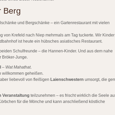
r Berg
lschänke und Bergschänke – ein Gartenrestaurant mit vielen
g von Krefeld nach Niep mehrmals am Tag tuckerte. Wir Kinder
dbahnhof ist heute ein hübsches asiatisches Restaurant.
beiden Schulfreunde – die Hannen-Kinder. Und aus dem nahe
 Bröker-Junge.
l
–
Wat Mahathat
.
ich willkommen geheißen.
ber liebevoll von fleißigen
Laienschwestern
umsorgt, die ger
n Veranstaltung
teilzunehmen – es frischt wirklich die Seele au
Körbchen für die Mönche und kann anschließend köstliche