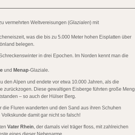
u vermehrten Weltvereisungen (
Glazialen
) mit
cheneiszeit, was die bis zu 5.000 Meter hohen Eisplatten über
rönland belegen.
Schreckenswinter in drei Epochen. Im Norden kennt man die
e
und
Menap
-Glaziale.
u den Alpen und endete vor etwa 10.000 Jahren, als die
ee zurückzogen. Diese gewaltigen Eisberge führten große Men
tstanden – so auch der Hülser Berg.
ber die Fluren wanderten und den Sand aus ihren Schuhen
 Volkskunde damit gar nicht so falsch!
uten
Vater Rhein
, der damals viel träger floss, mit zahlreichen
este eines dieser Nebenarme.