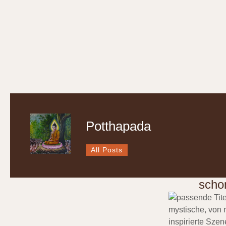
Potthapada
All Posts
scho