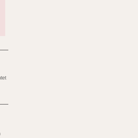
tet
n