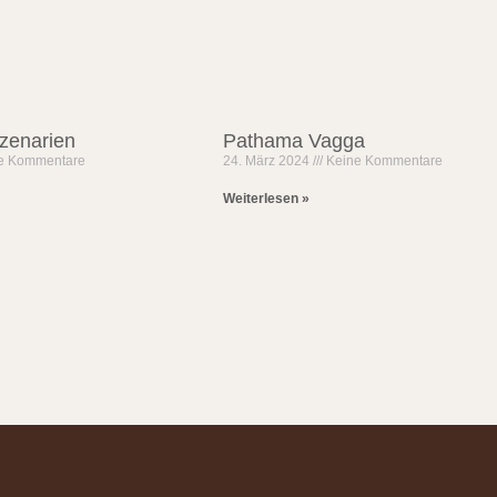
zenarien
Pathama Vagga
e Kommentare
24. März 2024
Keine Kommentare
Weiterlesen »