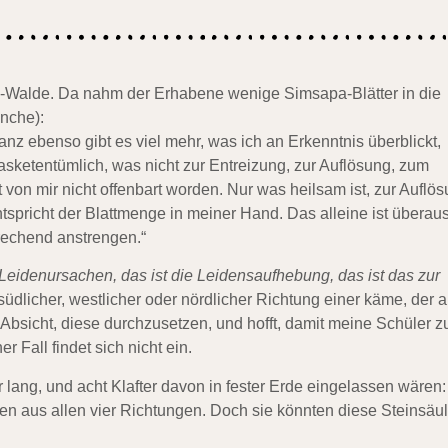
a-Walde. Da nahm der Erhabene wenige Simsapa-Blätter in die
nche):
anz ebenso gibt es viel mehr, was ich an Erkenntnis überblickt,
urasketentümlich, was nicht zur Entreizung, zur Auflösung, zum
 von mir nicht offenbart worden. Nur was heilsam ist, zur Auflö
tspricht der Blattmenge in meiner Hand. Das alleine ist überau
prechend anstrengen.“
 Leidenursachen, das ist die Leidensaufhebung, das ist das zur
 südlicher, westlicher oder nördlicher Richtung einer käme, der a
bsicht, diese durchzusetzen, und hofft, damit meine Schüler z
 Fall findet sich nicht ein.
lang, und acht Klafter davon in fester Erde eingelassen wären:
n aus allen vier Richtungen. Doch sie könnten diese Steinsäu