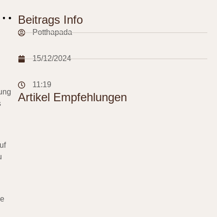
Beitrags Info
Potthapada
15/12/2024
11:19
sung
Artikel Empfehlungen
s
uf
u
le