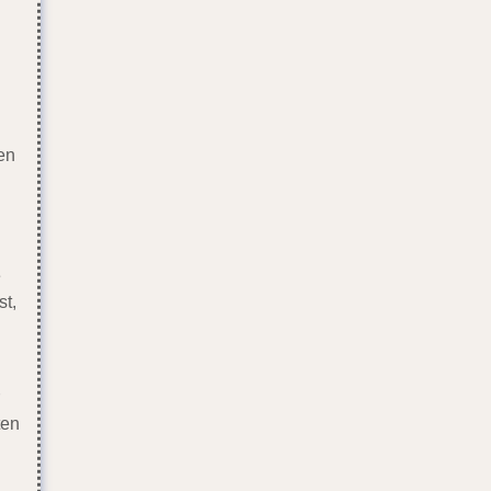
en
e
st,
ten