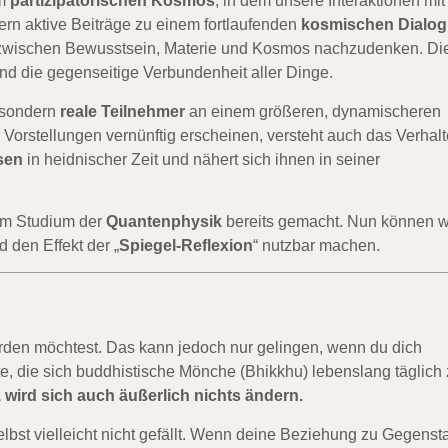
em
partizipatorischen Kosmos
, in dem unsere Interaktionen mit
ern aktive Beiträge zu einem fortlaufenden
kosmischen Dialog
g zwischen Bewusstsein, Materie und Kosmos nachzudenken. Di
nd die gegenseitige Verbundenheit aller Dinge.
, sondern
reale Teilnehmer
an einem größeren, dynamischeren
Vorstellungen vernünftig erscheinen, versteht auch das Verhal
sen
in heidnischer Zeit und nähert sich ihnen in seiner
dem Studium der
Quantenphysik
bereits gemacht. Nun können w
 den Effekt der „
Spiegel-Reflexion
“ nutzbar machen.
erden möchtest. Das kann jedoch nur gelingen, wenn du dich
e, die sich buddhistische Mönche (Bhikkhu) lebenslang täglich 
 wird sich auch äußerlich nichts ändern.
elbst vielleicht nicht gefällt. Wenn deine Beziehung zu Gegenst