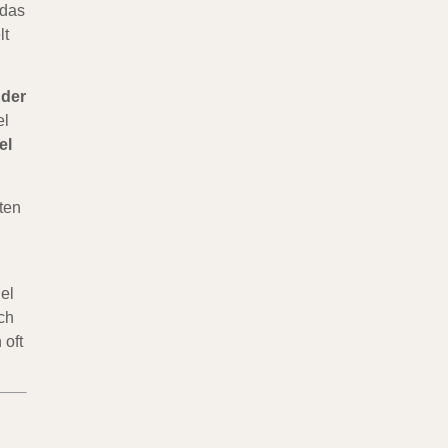
 das
lt
 der
el
el
ten
el
ch
 oft