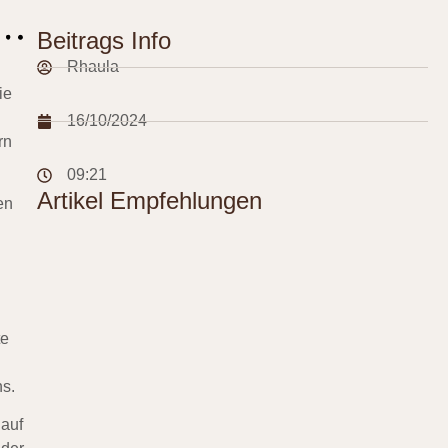
Beitrags Info
Rhaula
ie
16/10/2024
rn
09:21
Artikel Empfehlungen
en
h
te
s.
 auf