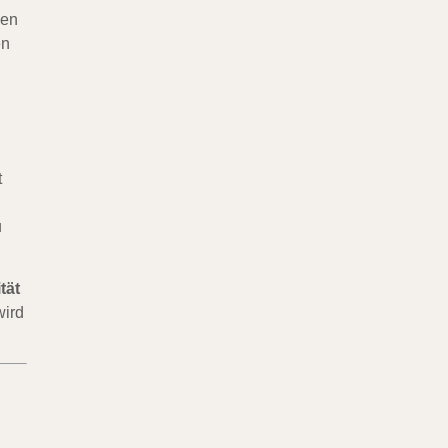
nen
en
t
u
tät
wird