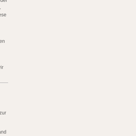
 der
.
ese
ten
ir
zur
and