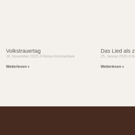
Volkstrauertag
Das Lied als z
16. November 2025
Keine Kommentare
25. Januar 2026
K
Weiterlesen »
Weiterlesen »