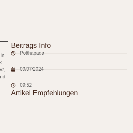
Beitrags Info
Potthapada
 in
k
09/07/2024
nd
,
und
09:52
Artikel Empfehlungen