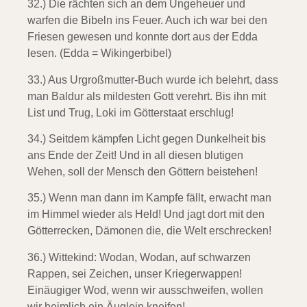
32.) Die rächten sich an dem Ungeheuer
und
warfen die Bibeln ins Feuer. Auch ich war bei den
Friesen gewesen und konnte dort aus der Edda
lesen. (Edda = Wikingerbibel)
33.) Aus Urgroßmutter-Buch wurde ich belehrt,
dass
man Baldur als mildesten Gott verehrt. Bis ihn mit
List und Trug, Loki im Götterstaat erschlug!
34.) Seitdem kämpfen Licht gegen Dunkelheit
bis
ans Ende der Zeit! Und in all diesen blutigen
Wehen, soll der Mensch den Göttern beistehen!
35.) Wenn man dann im Kampfe fällt,
erwacht man
im Himmel wieder als Held! Und jagt dort mit den
Götterrecken, Dämonen die, die Welt erschrecken!
36.) Wittekind:
Wodan, Wodan, auf schwarzen
Rappen, sei Zeichen, unser Kriegerwappen!
Einäugiger Wod, wenn wir ausschweifen, wollen
wir heimlich ein Äuglein kneifen!