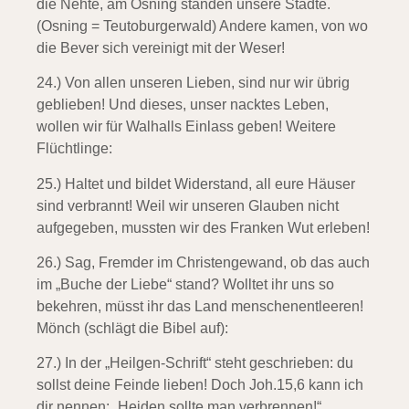
die Nehte, am Osning standen unsere Städte.
(Osning = Teutoburgerwald) Andere kamen, von wo
die Bever sich vereinigt mit der Weser!
24.) Von allen unseren Lieben,
sind nur wir übrig
geblieben! Und dieses, unser nacktes Leben,
wollen wir für Walhalls Einlass geben!
Weitere
Flüchtlinge:
25.) Haltet und bildet Widerstand,
all eure Häuser
sind verbrannt! Weil wir unseren Glauben nicht
aufgegeben, mussten wir des Franken Wut erleben!
26.) Sag, Fremder im Christengewand,
ob das auch
im „Buche der Liebe“ stand? Wolltet ihr uns so
bekehren, müsst ihr das Land menschenentleeren!
Mönch (schlägt die Bibel auf):
27.) In der „Heilgen-Schrift“ steht geschrieben: du
sollst deine Feinde lieben! Doch Joh.15,6 kann ich
dir nennen: „Heiden sollte man verbrennen!“