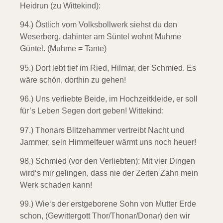
Heidrun (zu Wittekind):
94.) Östlich vom Volksbollwerk
siehst du den
Weserberg, dahinter am Süntel wohnt Muhme
Güntel. (Muhme = Tante)
95.) Dort lebt tief im Ried,
Hilmar, der Schmied. Es
wäre schön, dorthin zu gehen!
96.) Uns verliebte Beide,
im Hochzeitkleide, er soll
für’s Leben Segen dort geben!
Wittekind:
97.) Thonars Blitzehammer
vertreibt Nacht und
Jammer, sein Himmelfeuer wärmt uns noch heuer!
98.) Schmied (vor den Verliebten): Mit vier Dingen
wird‘s mir gelingen, dass nie der Zeiten Zahn mein
Werk schaden kann!
99.) Wie‘s der erstgeborene Sohn von Mutter Erde
schon, (Gewittergott Thor/Thonar/Donar) den wir