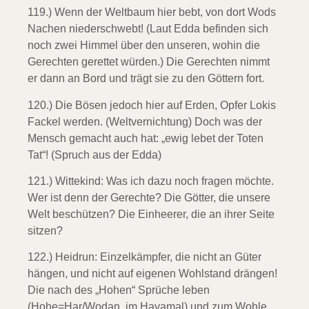
119.) Wenn der Weltbaum hier bebt,
von dort Wods
Nachen niederschwebt! (Laut Edda befinden sich
noch zwei Himmel über den unseren, wohin die
Gerechten gerettet würden.)
Die Gerechten nimmt
er dann an Bord und trägt sie zu den Göttern fort.
120.) Die Bösen jedoch hier auf Erden,
Opfer Lokis
Fackel werden. (Weltvernichtung) Doch was der
Mensch gemacht auch hat: „ewig lebet der Toten
Tat“! (Spruch aus der Edda)
121.)
Wittekind:
Was ich dazu noch fragen möchte.
Wer ist denn der Gerechte? Die Götter, die unsere
Welt beschützen? Die Einheerer, die an ihrer Seite
sitzen?
122.)
Heidrun:
Einzelkämpfer, die nicht an Güter
hängen,
und nicht auf eigenen Wohlstand drängen!
Die nach des „Hohen“ Sprüche leben
(Hohe=Har/Wodan, im Havamal) und zum Wohle