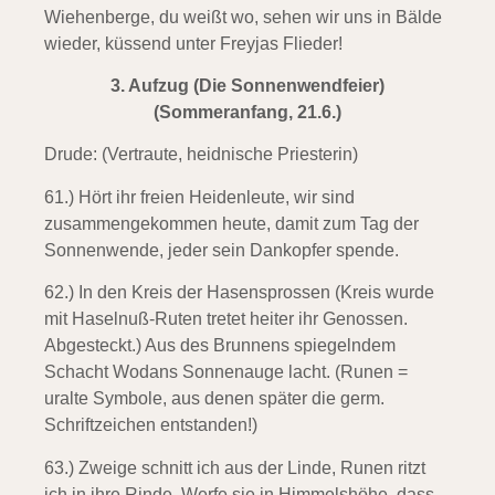
Wiehenberge, du weißt wo, sehen wir uns in Bälde
wieder, küssend unter Freyjas Flieder!
3.
Aufzug (Die Sonnenwendfeier)
(Sommeranfang, 21.6.)
Drude: (Vertraute, heidnische Priesterin)
61.) Hört ihr freien Heidenleute,
wir sind
zusammengekommen heute, damit zum Tag der
Sonnenwende, jeder sein Dankopfer spende.
62.) In den Kreis der Hasensprossen (Kreis wurde
mit Haselnuß-Ruten
tretet heiter ihr Genossen.
Abgesteckt.) Aus des Brunnens spiegelndem
Schacht Wodans Sonnenauge lacht. (Runen =
uralte Symbole, aus denen später die germ.
Schriftzeichen entstanden!)
63.) Zweige schnitt ich aus der Linde,
Runen ritzt
ich in ihre Rinde. Werfe sie in Himmelshöhe, dass