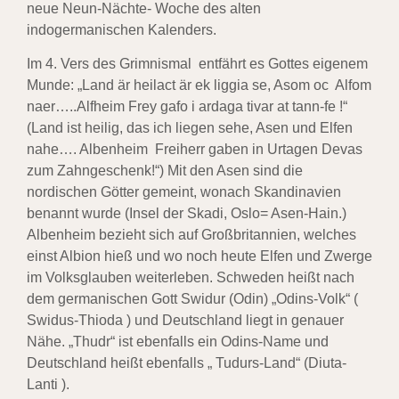
neue Neun-Nächte- Woche des alten
indogermanischen Kalenders.
Im 4. Vers des Grimnismal entfährt es Gottes eigenem
Munde: „Land är heilact är ek liggia se, Asom oc Alfom
naer…..Alfheim Frey gafo i ardaga tivar at tann-fe !“
(Land ist heilig, das ich liegen sehe, Asen und Elfen
nahe…. Albenheim Freiherr gaben in Urtagen Devas
zum Zahngeschenk!“) Mit den Asen sind die
nordischen Götter gemeint, wonach Skandinavien
benannt wurde (Insel der Skadi, Oslo= Asen-Hain.)
Albenheim bezieht sich auf Großbritannien, welches
einst Albion hieß und wo noch heute Elfen und Zwerge
im Volksglauben weiterleben. Schweden heißt nach
dem germanischen Gott Swidur (Odin) „Odins-Volk“ (
Swidus-Thioda ) und Deutschland liegt in genauer
Nähe. „Thudr“ ist ebenfalls ein Odins-Name und
Deutschland heißt ebenfalls „ Tudurs-Land“ (Diuta-
Lanti ).