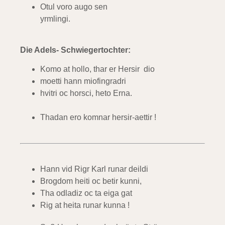
Otul voro augo sen
yrmlingi.
Die Adels- Schwiegertochter:
Komo at hollo, thar er Hersir dio
moetti hann miofingradri
hvitri oc horsci, heto Erna.
Thadan ero komnar hersir-aettir !
Hann vid Rigr Karl runar deildi
Brogdom heiti oc betir kunni,
Tha odladiz oc ta eiga gat
Rig at heita runar kunna !