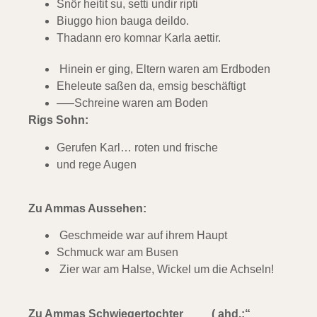
Snör heitit su, setti undir ripti
Biuggo hion bauga deildo.
Thadann ero komnar Karla aettir.
Hinein er ging, Eltern waren am Erdboden
Eheleute saßen da, emsig beschäftigt
—–Schreine waren am Boden
Rigs Sohn:
Gerufen Karl… roten und frische
und rege Augen
Zu Ammas Aussehen:
Geschmeide war auf ihrem Haupt
Schmuck war am Busen
Zier war am Halse, Wickel um die Achseln!
Zu Ammas Schwiegertochter ( ahd.:“