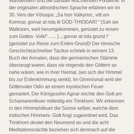
Wandelstern und die darüber leuchtenden Fixsterne. In
der originalen altnordischen Sprache erfahren wir im
30. Vers der Völuspa: „Sa hon Valkyrior., vitt um
Komnar, gorvar at rida til GOD-THIODAR! “ (Sah sie
Walküren, weit herumgekommen, gerüstet zu reisen
zum Gottes- Volk!“ ….. ). „ gorvar at rida grund !“
(gerüstet zur Reise zum Erden-Grund)! Der römische
Geschichtsschreiber Tacitus schrieb in seinem 13.
Buch der Annalen, dass die germanischen Stämme
überzeugt waren, dass sie nirgends den Göttern so
nahe wären, wie in ihrer Heimat, (wo sich der Himmel
bis zur Erdenkimmung senkt). Im Grimnismal wird der
Göttervater Odin an einem mystischen Feuer
gemartert. Der Königssohn Agnar reichte den Gott am
Schamanenfeuer mitleidig ein Trinkhorn. Wir erkennen
in den Himmelsfeuer die Sonne selber, welche dem
indischen Himmels- Gott Angi zugeordnet wird. Das
Trinkhorn deutet den Neumond an und die acht
Meditationsnächte beziehen sich demnach auf die