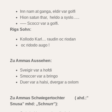
Inn nam at ganga, eldir var golfi
Hion satun thar, heldo a syslo…..
—– Scoccr var a golfi.
Rigs Sohn:
Kollodo Karl… raudin oc riodan
oc ridodo augo !
Zu Ammas Aussehen:
Sveigir var a hofdi
Smoccer var a bringo
Duer var a halsi, dvergar a oxlom
Zu Ammas Schwiegertochter ( ahd.:“
Snusa“ mhd: „Schnurr“):