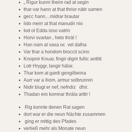
„ Rigur kunni theim rad at segin
thar var hann at that thrior nätir samen
gecc hann…midrar brautar
lido meirr at that manudir nio
Iod ol Edda ioso vatrin
Horvi svartan , heto thräl !
Han nam at vaxa oc vel dafna
Var thar a hondom broccit scinn
Knopnir Knuar, fingir digrir fullic antlitt
Lotr Hryggr, langir hälar.
Thar kom at gardi gengilbeina
Aurr var a iliom, armur solbrunnin
Nidir biugt er nef, nefndiz dhir.
Thadan ero komnar thräla arttir !
Rig konnte denen Rat sagen
dort war er die neun Nächte zusammen
ging er mittig des Pfades
verließ mehr als Monate neun