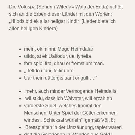
Die Völuspa (Seherin Wileda= Wala der Edda) richtet
sich an die Erben dieser Länder mit den Worten:
„Hliods bid ek allar heilgar Kindir (Lieder biete ich
allen heiligen Kindern)
meiri, ok minni, Mogo Heimdalar
uildo, at ek Ualfodur, uel fyrtelia
forn spiol fira, dhau er fremst um man.
„ Tefldo i tuni, teitir uoro
Uar thein uättergis uant or gulli…!“
mehr, auch minder Vermögende Heimdalls
willst du, dass ich Walvater, will erzählen
vorderste Spiel, welches frommt den
Menschen.
Unter Spiel der Götter erkennen
wir das „ Schicksal würfeln“ gemäß Völ. 8:
Brettspielten in der Umzäunung, tapfer waren
dort die Geladenen in Wänden aus Gold !