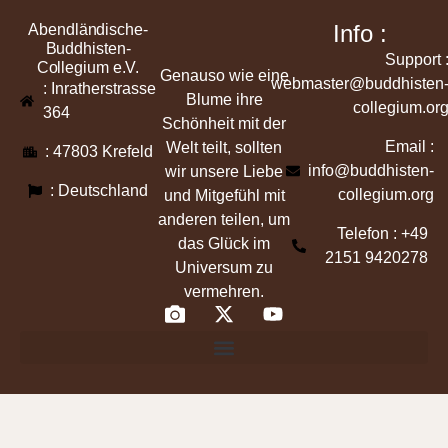
Info :
Abendländische-
Buddhisten-
Support 
Collegium e.V.
Genauso wie eine
webmaster@buddhisten
: Inratherstrasse
Blume ihre
collegium.or
364
Schönheit mit der
Email :
Welt teilt, sollten
: 47803 Krefeld
info@buddhisten-
wir unsere Liebe
: Deutschland
collegium.org
und Mitgefühl mit
anderen teilen, um
Telefon : +49
das Glück im
2151 9420278
Universum zu
vermehren.