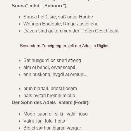
Snusa“ mhd: „Schnurr“):
Snusa heißt sie, saß unter Haube
Wohnen Eheleute, Ringe austeilend
Davon sind gekommen der Freien Geschlecht
Besondere Zuneigung erhielt der Adel im Riglied:
Sat husgumi oc sneri streng
alm of bendi, orvar scepti .
enn huskona, hygdi at ormun…
brun biartari, briost liosara
hals hvitari hreinni miollo .
Der Sohn des Adels- Vaters (Fodir):
Modir suon ol silki vafdi ioso
Vatni iarl loto heita !
Bleict var har, biartin vangar