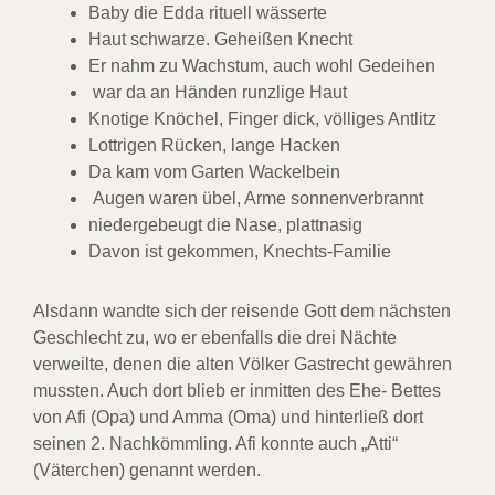
Baby die Edda rituell wässerte
Haut schwarze. Geheißen Knecht
Er nahm zu Wachstum, auch wohl Gedeihen
war da an Händen runzlige Haut
Knotige Knöchel, Finger dick, völliges Antlitz
Lottrigen Rücken, lange Hacken
Da kam vom Garten Wackelbein
Augen waren übel, Arme sonnenverbrannt
niedergebeugt die Nase, plattnasig
Davon ist gekommen, Knechts-Familie
Alsdann wandte sich der reisende Gott dem nächsten
Geschlecht zu, wo er ebenfalls die drei Nächte
verweilte, denen die alten Völker Gastrecht gewähren
mussten
. Auch dort blieb er inmitten des Ehe- Bettes
von
Afi
(Opa) und Amma (Oma) und hinterließ dort
seinen 2. Nachkömmling.
Afi
konnte auch „
Atti
“
(Väterchen) genannt werden.