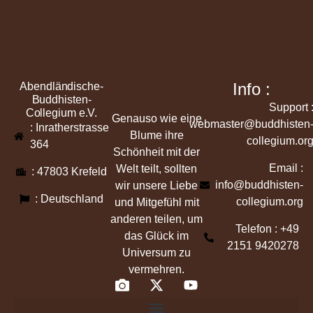
Info :
Abendländische-
Buddhisten-
Support 
Collegium e.V.
Genauso wie eine
webmaster@buddhisten
: Inratherstrasse
Blume ihre
collegium.or
364
Schönheit mit der
Email :
Welt teilt, sollten
: 47803 Krefeld
info@buddhisten-
wir unsere Liebe
: Deutschland
collegium.org
und Mitgefühl mit
anderen teilen, um
Telefon : +49
das Glück im
2151 9420278
Universum zu
vermehren.