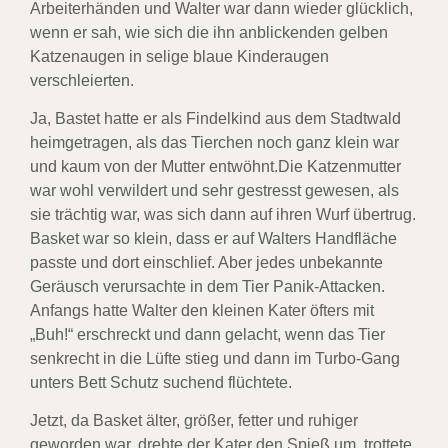
Arbeiterhänden und Walter war dann wieder glücklich,
wenn er sah, wie sich die ihn anblickenden gelben
Katzenaugen in selige blaue Kinderaugen
verschleierten.
Ja, Bastet hatte er als Findelkind aus dem Stadtwald
heimgetragen, als das Tierchen noch ganz klein war
und kaum von der Mutter entwöhnt.Die Katzenmutter
war wohl verwildert und sehr gestresst gewesen, als
sie trächtig war, was sich dann auf ihren Wurf übertrug.
Basket war so klein, dass er auf Walters Handfläche
passte und dort einschlief. Aber jedes unbekannte
Geräusch verursachte in dem Tier Panik-Attacken.
Anfangs hatte Walter den kleinen Kater öfters mit
„Buh!“ erschreckt und dann gelacht, wenn das Tier
senkrecht in die Lüfte stieg und dann im Turbo-Gang
unters Bett Schutz suchend flüchtete.
Jetzt, da Basket älter, größer, fetter und ruhiger
geworden war, drehte der Kater den Spieß um, trottete