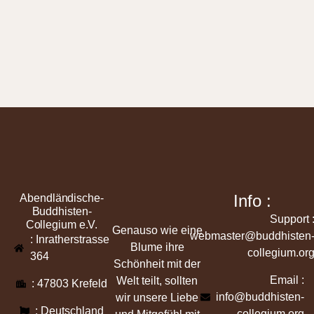
Info :
Abendländische-
Buddhisten-
Support 
Collegium e.V.
Genauso wie eine
webmaster@buddhisten
: Inratherstrasse
Blume ihre
collegium.or
364
Schönheit mit der
Email :
Welt teilt, sollten
: 47803 Krefeld
info@buddhisten-
wir unsere Liebe
: Deutschland
collegium.org