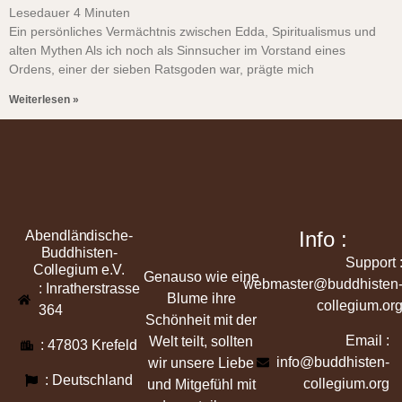
Lesedauer
4
Minuten
Ein persönliches Vermächtnis zwischen Edda, Spiritualismus und
alten Mythen Als ich noch als Sinnsucher im Vorstand eines
Ordens, einer der sieben Ratsgoden war, prägte mich
Weiterlesen »
Info :
Abendländische-
Buddhisten-
Support 
Collegium e.V.
Genauso wie eine
webmaster@buddhisten
: Inratherstrasse
Blume ihre
collegium.or
364
Schönheit mit der
Email :
Welt teilt, sollten
: 47803 Krefeld
info@buddhisten-
wir unsere Liebe
: Deutschland
collegium.org
und Mitgefühl mit