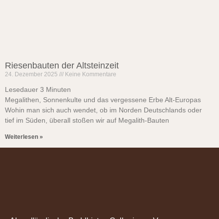
Riesenbauten der Altsteinzeit
24. Dezember 2025
Keine Kommentare
Lesedauer
3
Minuten
Megalithen, Sonnenkulte und das vergessene Erbe Alt-Europas
Wohin man sich auch wendet, ob im Norden Deutschlands oder
tief im Süden, überall stoßen wir auf Megalith-Bauten
Weiterlesen »