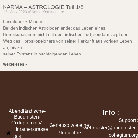
KARMA – ASTROLOGIE Teil 1/8
12. März 2023
Keine Kommentare
Lesedauer
6
Minuten
Bei den indischen Astrologen endet das Leben eines
Horoskopeigners nicht mit dem irdischen Tod, sondern zeigt den
Weg des Horoskopeigners von seiner Herkunft aus vorigen Leben
an, bis zu
seiner Existenz in nachfolgenden Leben
Weiterlesen »
Info :
Abendländische-
Buddhisten-
Support 
Collegium e.V.
Genauso wie eine
webmaster@buddhisten
: Inratherstrasse
Blume ihre
collegium.or
364