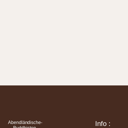
Info :
Abendländische-
Buddhisten-