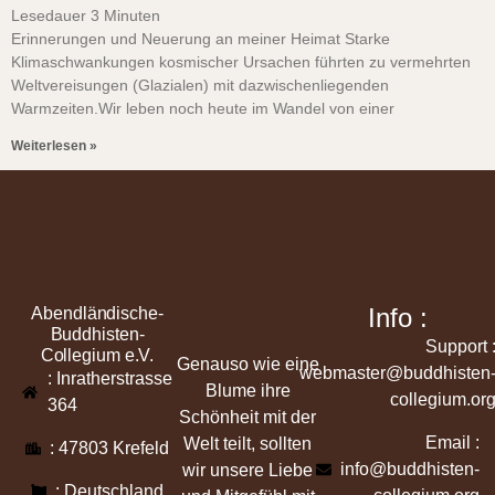
Lesedauer
3
Minuten
Erinnerungen und Neuerung an meiner Heimat Starke
Klimaschwankungen kosmischer Ursachen führten zu vermehrten
Weltvereisungen (Glazialen) mit dazwischenliegenden
Warmzeiten.Wir leben noch heute im Wandel von einer
Weiterlesen »
Info :
Abendländische-
Buddhisten-
Support 
Collegium e.V.
Genauso wie eine
webmaster@buddhisten
: Inratherstrasse
Blume ihre
collegium.or
364
Schönheit mit der
Email :
Welt teilt, sollten
: 47803 Krefeld
info@buddhisten-
wir unsere Liebe
: Deutschland