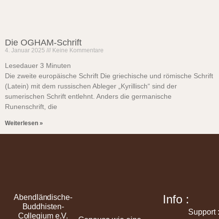
Die OGHAM-Schrift
4. Januar 2025
Keine Kommentare
Lesedauer
3
Minuten
Die zweite europäische Schrift Die griechische und römische Schrift
(Latein) mit dem russischen Ableger „Kyrillisch“ sind der
sumerischen Schrift entlehnt. Anders die germanische
Runenschrift, die
Weiterlesen »
Info :
Abendländische-
Buddhisten-
Support 
Collegium e.V.