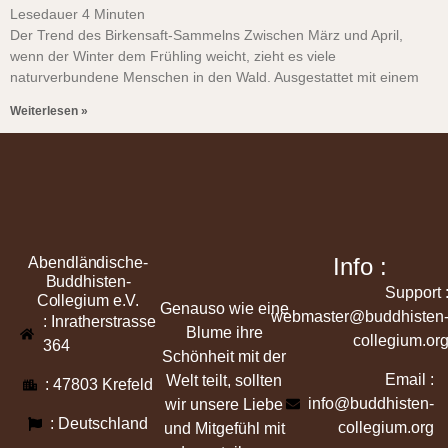
Lesedauer
4
Minuten
Der Trend des Birkensaft-Sammelns Zwischen März und April,
wenn der Winter dem Frühling weicht, zieht es viele
naturverbundene Menschen in den Wald. Ausgestattet mit einem
Weiterlesen »
Info :
Abendländische-
Buddhisten-
Support 
Collegium e.V.
Genauso wie eine
webmaster@buddhisten
: Inratherstrasse
Blume ihre
collegium.or
364
Schönheit mit der
Email :
Welt teilt, sollten
: 47803 Krefeld
info@buddhisten-
wir unsere Liebe
: Deutschland
collegium.org
und Mitgefühl mit