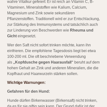
wahre Vitalkur gefeiert: Er ist reich an Vitamin C, B-
Vitaminen, Mineralstoffen wie Kalium, Calcium,
Magnesium und Zink sowie sekundären
Pflanzenstoffen. Traditionell wird er zur Entschlackung,
zur Stärkung des Immunsystems und tatsächlich auch
zur Linderung von Beschwerden wie
Rheuma und
Gicht
eingesetzt.
Wer den Saft nicht sofort trinken möchte, kann ihn
einfrieren. Die empfohlene Tagesdosis liegt bei etwa
100-200 ml. Die oft beschriebene Verwendung
als
„Kopfdusche gegen Haarausfall“
beruht auf dem
hohen Gehalt an Zink und anderen Mineralien, die die
Kopfhaut und Haarwurzeln stärken sollen.
Wichtige Warnungen:
Gefahren für den Hund:
Hunde dürfen Birkenwasser (Birkensaft) nicht trinken,
da es für sie giftig sein kann
.
Der Grund dafür ist der