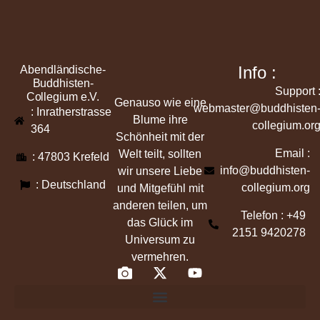
Info :
Abendländische-
Buddhisten-
Support 
Collegium e.V.
Genauso wie eine
webmaster@buddhisten
: Inratherstrasse
Blume ihre
collegium.or
364
Schönheit mit der
Email :
Welt teilt, sollten
: 47803 Krefeld
info@buddhisten-
wir unsere Liebe
: Deutschland
collegium.org
und Mitgefühl mit
anderen teilen, um
Telefon : +49
das Glück im
2151 9420278
Universum zu
vermehren.