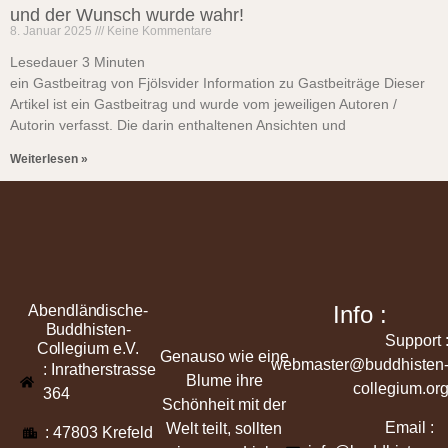
und der Wunsch wurde wahr!
8. Januar 2025
Keine Kommentare
Lesedauer
3
Minuten
ein Gastbeitrag von Fjölsvider Information zu Gastbeiträge Dieser
Artikel ist ein Gastbeitrag und wurde vom jeweiligen Autoren /
Autorin verfasst. Die darin enthaltenen Ansichten und
Weiterlesen »
Info :
Abendländische-
Buddhisten-
Support 
Collegium e.V.
Genauso wie eine
webmaster@buddhisten
: Inratherstrasse
Blume ihre
collegium.or
364
Schönheit mit der
Email :
Welt teilt, sollten
: 47803 Krefeld